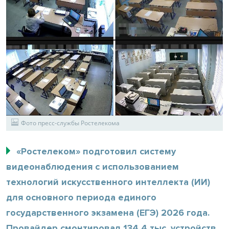
Фото пресс-службы Ростелекома
«Ростелеком» подготовил систему
видеонаблюдения с использованием
технологий искусственного интеллекта (ИИ)
для основного периода единого
государственного экзамена (ЕГЭ) 2026 года.
Провайдер смонтировал 134,4 тыс. устройств