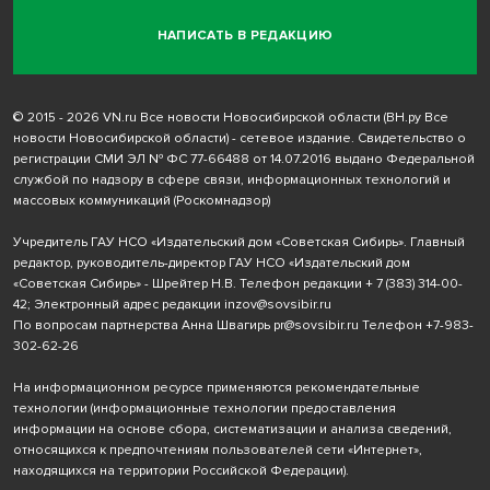
НАПИСАТЬ В РЕДАКЦИЮ
© 2015 - 2026 VN.ru Все новости Новосибирской области (ВН.ру Все
новости Новосибирской области) - сетевое издание. Свидетельство о
регистрации СМИ ЭЛ № ФС 77-66488 от 14.07.2016 выдано Федеральной
службой по надзору в сфере связи, информационных технологий и
массовых коммуникаций (Роскомнадзор)
Учредитель ГАУ НСО «Издательский дом «Советская Сибирь». Главный
редактор, руководитель-директор ГАУ НСО «Издательский дом
«Советская Сибирь» - Шрейтер Н.В. Телефон редакции
+ 7 (383) 314-00-
42
; Электронный адрес редакции
inzov@sovsibir.ru
По вопросам партнерства Анна Швагирь
pr@sovsibir.ru
Телефон
+7-983-
302-62-26
На информационном ресурсе применяются рекомендательные
технологии
(информационные технологии предоставления
информации на основе сбора, систематизации и анализа сведений,
относящихся к предпочтениям пользователей сети «Интернет»,
находящихся на территории Российской Федерации).