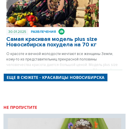
30.01.2025
РАЗВЛЕЧЕНИЯ
Самая красивая модель plus size
Новосибирска похудела на 70 кг
О красоте и вечной молодости мечтают все женщины Земли,
кому-то из представительниц прекрасной половины
человечества красота дается большой ценой. Модель plus size
из Новосибирска Катерина Иванова похудела на 70 кг, чтобы
нравиться себе и другим. О том, что ей пришлось пережить, она
ЕЩЕ В СЮЖЕТЕ - КРАСАВИЦЫ НОВОСИБИРСКА
рассказала в беседе с VN.ru.
НЕ ПРОПУСТИТЕ