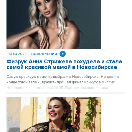
10.04.2025
РАЗВЛЕЧЕНИЯ
Физрук Анна Стрижева похудела и стала
самой красивой мамой в Новосибирске
Самую красивую мамочку выбрали в Новосибирске. 9 апреля в
концертном зале «Евразия» прошел финал конкурса Миссис
Новосибирск international 2025. Победительницей стала
блондинка Анна Стрижева, которая сумела похудеть на 25
килограммов после рождения ребенка.