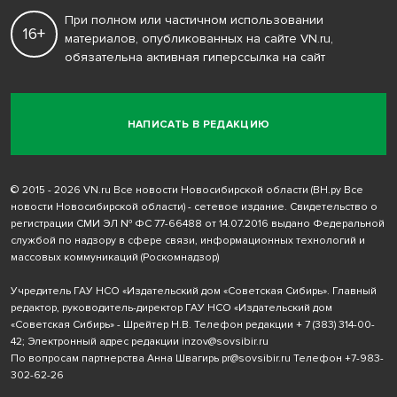
При полном или частичном использовании
16+
материалов, опубликованных на сайте VN.ru,
обязательна активная гиперссылка на сайт
НАПИСАТЬ В РЕДАКЦИЮ
© 2015 - 2026 VN.ru Все новости Новосибирской области (ВН.ру Все
новости Новосибирской области) - сетевое издание. Свидетельство о
регистрации СМИ ЭЛ № ФС 77-66488 от 14.07.2016 выдано Федеральной
службой по надзору в сфере связи, информационных технологий и
массовых коммуникаций (Роскомнадзор)
Учредитель ГАУ НСО «Издательский дом «Советская Сибирь». Главный
редактор, руководитель-директор ГАУ НСО «Издательский дом
«Советская Сибирь» - Шрейтер Н.В. Телефон редакции
+ 7 (383) 314-00-
42
; Электронный адрес редакции
inzov@sovsibir.ru
По вопросам партнерства Анна Швагирь
pr@sovsibir.ru
Телефон
+7-983-
302-62-26