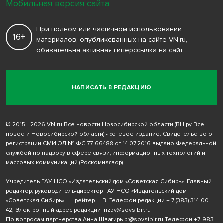
Мобильная версия сайта
При полном или частичном использовании
16+
материалов, опубликованных на сайте VN.ru,
обязательна активная гиперссылка на сайт
НАПИСАТЬ В РЕДАКЦИЮ
© 2015 - 2026 VN.ru Все новости Новосибирской области (ВН.ру Все
новости Новосибирской области) - сетевое издание. Свидетельство о
регистрации СМИ ЭЛ № ФС 77-66488 от 14.07.2016 выдано Федеральной
службой по надзору в сфере связи, информационных технологий и
массовых коммуникаций (Роскомнадзор)
Учредитель ГАУ НСО «Издательский дом «Советская Сибирь». Главный
редактор, руководитель-директор ГАУ НСО «Издательский дом
«Советская Сибирь» - Шрейтер Н.В. Телефон редакции
+ 7 (383) 314-00-
42
; Электронный адрес редакции
inzov@sovsibir.ru
По вопросам партнерства Анна Швагирь
pr@sovsibir.ru
Телефон
+7-983-