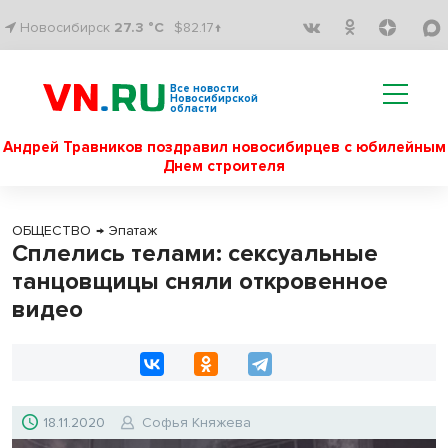
Новосибирск
27.3 °C
$82.17↑
Все новости
Новосибирской
области
Андрей Травников поздравил новосибирцев с юбилейным
Днем строителя
ОБЩЕСТВО
→
Эпатаж
Сплелись телами: сексуальные
танцовщицы сняли откровенное
видео
18.11.2020
Софья Княжева