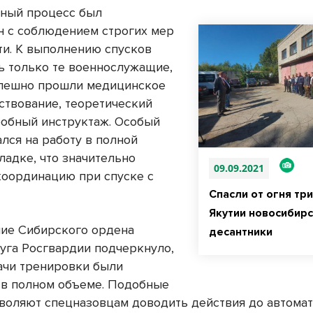
ный процесс был
н с соблюдением строгих мер
ти. К выполнению спусков
ь только те военнослужащие,
пешно прошли медицинское
ствование, теоретический
робный инструктаж. Особый
лся на работу в полной
ладке, что значительно
09.09.2021
координацию при спуске с
Спасли от огня тр
Якутии новосибир
ие Сибирского ордена
десантники
уга Росгвардии подчеркнуло,
дачи тренировки были
в полном объеме. Подобные
зволяют спецназовцам доводить действия до автомат