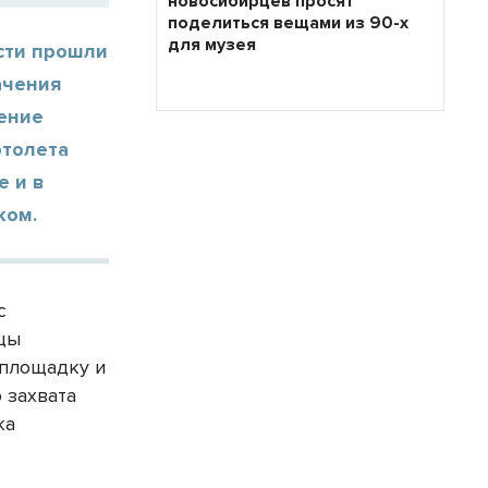
новосибирцев просят
поделиться вещами из 90-х
для музея
сти прошли
ачения
ление
ртолета
е и в
ком.
с
йцы
 площадку и
 захвата
ка