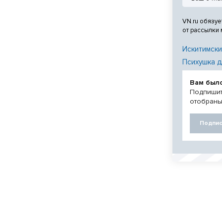
аэропорту.
VN.ru обязуе
от рассылки
Искитимски
Психушка д
Вам был
Подпишит
отобраны
Подпис