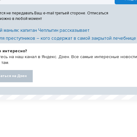
тся не передавать Ваш e-mail третьей стороне. Отписаться
 можно в любой момент
й маньяк: капитан Чеплыгин рассказывает
ля преступников – кого содержат в самой закрытой лечебнице
о интересно?
есь на наш канал в Яндекс. Дзен. Все самые интересные новост
 там.
аться на Дзен