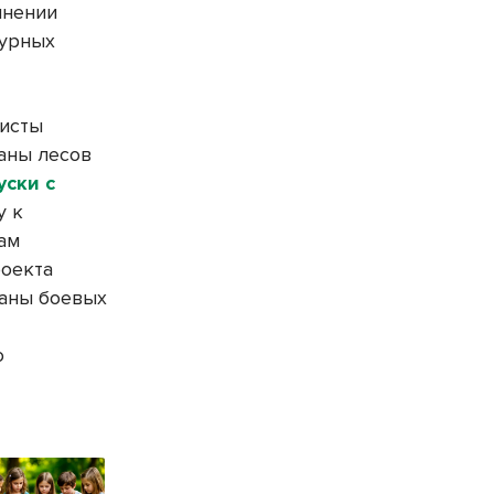
лнении
турных
листы
аны лесов
ски с
у к
ам
роекта
аны боевых
ю