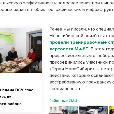
я высокую эффективность подразделения при выпо
оевых задач в любых географических и инфраструк
Ранее мы писали, что специа
Новосибирской авиабазы охр
провели тренировочные спу
вертолета Ми-8Т
. В этом год
профессиональным огнеборц
присоединились участники п
«Герои НовоСибири» — ветер
действий, которые осваивают
востребованную гражданску
специальность.
з плена ВСУ спас
ак» из
Районные СМИ
ого района