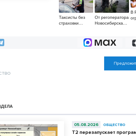
В 
Таксисты без
От регоператора
ог
страховки
Новосибирска
со
пассажиров
потребовали
де
попали под
погасить долги
с 
штрафы после
на два
рейда
миллиарда
минтранса и
ГАИ в
Новосибирске
Предложит
СТВО
ЗДЕЛА
05.08.2026
ОБЩЕСТВО
Т2 перезапускает програ