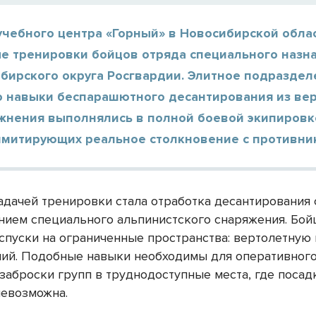
 учебного центра «Горный» в Новосибирской обла
е тренировки бойцов отряда специального назн
ибирского округа Росгвардии. Элитное подразде
о навыки беспарашютного десантирования из ве
ажнения выполнялись в полной боевой экипировк
 имитирующих реальное столкновение с противни
адачей тренировки стала отработка десантирования 
нием специального альпинистского снаряжения. Бо
спуски на ограниченные пространства: вертолетную
ий. Подобные навыки необходимы для оперативного
 заброски групп в труднодоступные места, где посад
невозможна.