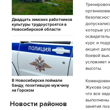
Тренировоч
организова
безопаснос
допускалис
которые ус
освидетель
курс и под
акцент дела
боевой вык
усложняет 
высоты.
Командован
Жукова окр
что все за
выполнены 
Новости районов
занятия по