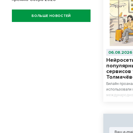
БОЛЬШЕ НОВОСТЕЙ
06.08.2026
Нейросет
популярн
сервисов
Толмачёв
Билайн проана
использовали 
международном
И. Покрышкина
Исследование 
в число пяти 
сервисов у па
миллениалы (2
активными пол