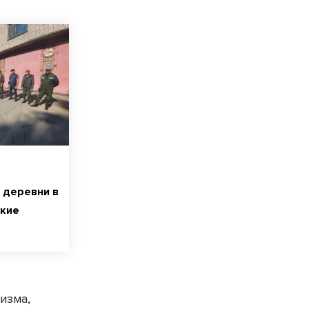
и деревни в
ские
изма,