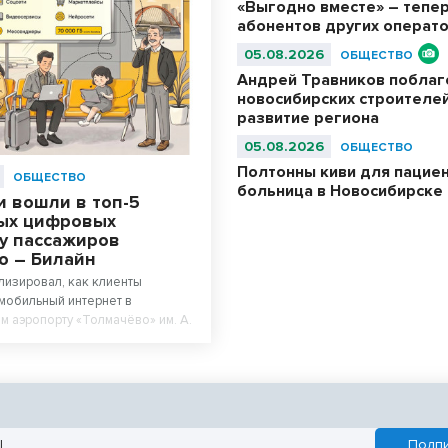
«Выгодно вместе» – тепер
абонентов других операт
05.08.2026
ОБЩЕСТВО
Андрей Травников побла
новосибирских строителей
развитие региона
05.08.2026
ОБЩЕСТВО
Полтонны киви для пациен
ОБЩЕСТВО
больница в Новосибирске
и вошли в топ-5
ых цифровых
 у пассажиров
о – Билайн
лизировал, как клиенты
мобильный интернет в
 аэропорту «Толмачёво» им. А.
 в первой половине лета.
показало, что нейросети вошли
самых популярных цифровых
ссажиров 16–44 лет. При этом
9–44 года) оказались самыми
ьзователями нейросетей в