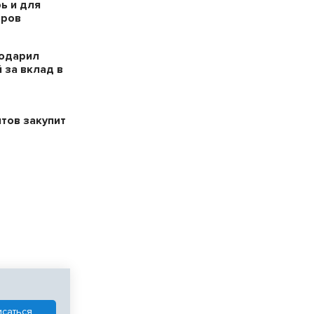
ь и для
оров
годарил
 за вклад в
тов закупит