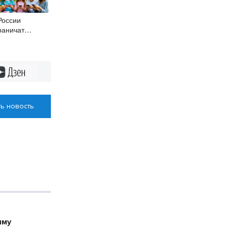
России
раничат
цсети для
тей до 14 лет
2027 года
Дзен
ь новость
мму