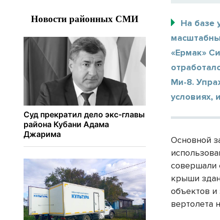
На базе
масштабны
«Ермак» С
отработал
Ми-8. Упр
условиях,
Основной з
использова
совершали 
крыши здан
объектов и
вертолета 