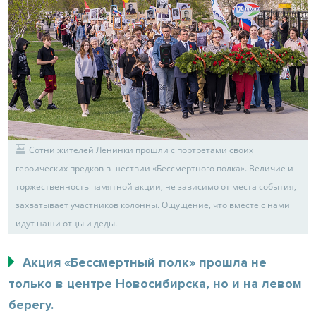
Сотни жителей Ленинки прошли с портретами своих
героических предков в шествии «Бессмертного полка». Величие и
торжественность памятной акции, не зависимо от места события,
захватывает участников колонны. Ощущение, что вместе с нами
идут наши отцы и деды.
Акция «Бессмертный полк» прошла не
только в центре Новосибирска, но и на левом
берегу.