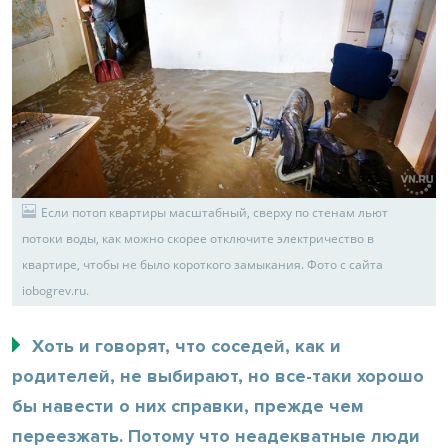
Если потоп квартиры масштабный, сверху по стенам льют
потоки воды, как можно скорее отключите электричество в
квартире, чтобы не было короткого замыкания. Фото с сайта
iobogrev.ru.
Хоть и говорят, что соседей, как и
родителей, не выбирают, но все-таки хорошо
бы навести о них справки, прежде чем
переезжать. Потому что неадекватные люди