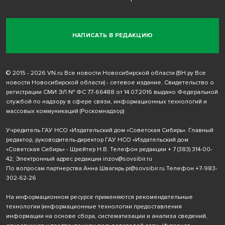
НАПИСАТЬ В РЕДАКЦИЮ
© 2015 - 2026 VN.ru Все новости Новосибирской области (ВН.ру Все
новости Новосибирской области) - сетевое издание. Свидетельство о
регистрации СМИ ЭЛ № ФС 77-66488 от 14.07.2016 выдано Федеральной
службой по надзору в сфере связи, информационных технологий и
массовых коммуникаций (Роскомнадзор)
Учредитель ГАУ НСО «Издательский дом «Советская Сибирь». Главный
редактор, руководитель-директор ГАУ НСО «Издательский дом
«Советская Сибирь» - Шрейтер Н.В. Телефон редакции
+ 7 (383) 314-00-
42
; Электронный адрес редакции
inzov@sovsibir.ru
По вопросам партнерства Анна Швагирь
pr@sovsibir.ru
Телефон
+7-983-
302-62-26
На информационном ресурсе применяются рекомендательные
технологии
(информационные технологии предоставления
информации на основе сбора, систематизации и анализа сведений,