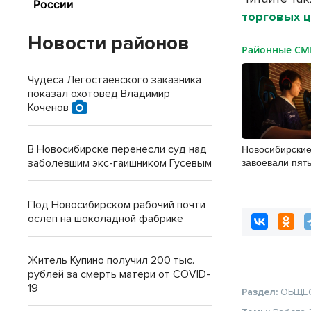
торговых 
Новости районов
Районные С
Чудеса Легостаевского заказника
показал охотовед Владимир
Коченов
Новосибирски
В Новосибирске перенесли суд над
завоевали пят
заболевшим экс-гаишником Гусевым
турнире по ки
Под Новосибирском рабочий почти
ослеп на шоколадной фабрике
Житель Купино получил 200 тыс.
рублей за смерть матери от COVID-
19
Раздел:
ОБЩЕ