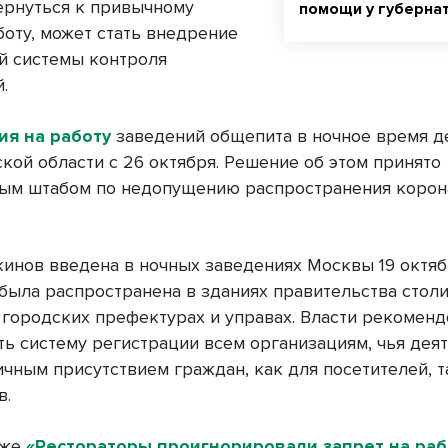
ернуться к привычному
помощи у губерна
боту, может стать внедрение
й системы контроля
.
ия на работу
заведений общепита в ночное время д
кой области с 26 октября. Решение об этом принято
ым штабом по недопущению распространения корон
кинов введена в ночных заведениях Москвы 19 октябр
была распространена в зданиях правительства столиц
х городских префектурах и управах. Власти рекомен
ть систему регистрации всем организациям, чья дея
ичным присутствием граждан, как для посетителей, т
в.
кже
«Рестораторы проигнорировали запрет на раб