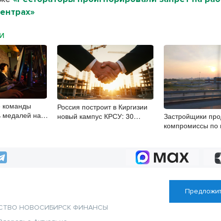
центрах»
МИ
е команды
Россия построит в Киргизии
ь медалей на
новый кампус КРСУ: 30
Застройщики пр
берспорту
гектаров, 15 тысяч студентов и
компромиссы по
30 миллиардов рублей
участков для КРТ
Новосибирске
Предложит
СТВО
НОВОСИБИРСК
ФИНАНСЫ