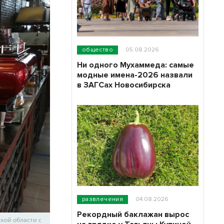
общество
05.08.2026
Ни одного Мухаммеда: самые
модные имена-2026 назвали
в ЗАГСах Новосибирска
развлечения
04.08.2026
Рекордный баклажан вырос
кой области с