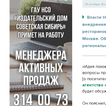
26 октября. Ф
Власти 
внедрения
ресторанов
Москве. Об
региональ
«Идея похо
вопросы пр
[о посетите
агентство
н
будет обсу
Он пояснил