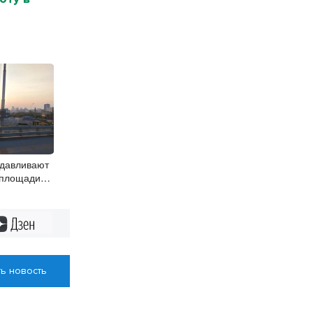
одавливают
 площади
 в
Дзен
ь новость