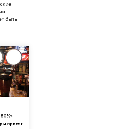
еские
ии
ет быть
 80%»:
ры просят