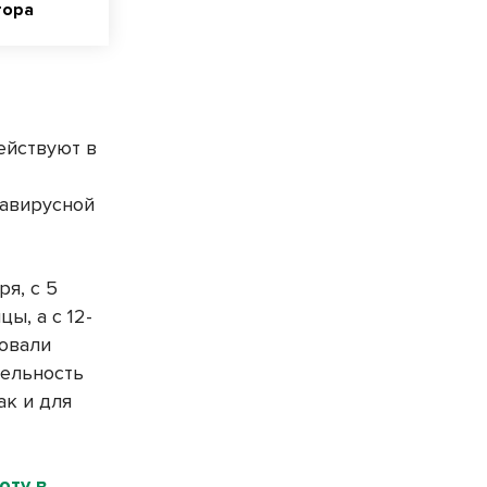
тора
ействуют в
авирусной
я, с 5
ы, а с 12-
довали
тельность
ак и для
оту в