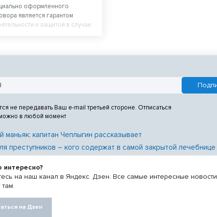
циально оформленного
овора является гарантом
ятельности и защитой в случае
отодателем трудовых прав
и приеме на работу работодатель
ить с работником трудовой
ассказал руководитель
ой инспекции труда в
й области Вадим Балашов.
тся не передавать Ваш e-mail третьей стороне. Отписаться
 можно в любой момент
й маньяк: капитан Чеплыгин рассказывает
ля преступников – кого содержат в самой закрытой лечебнице
о интересно?
есь на наш канал в Яндекс. Дзен. Все самые интересные новост
 там.
аться на Дзен