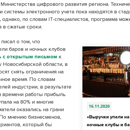
 Министерства цифрового развития региона. Технич
и системы электронного учета пока находятся в стад
, однако, по словам IT-специалистов, программа мож
а в сжатые сроки.
 писал о том, что
ели баров и ночных клубов
ь с открытым письмом
к
у Новосибирской области, в
осят снять ограничения на
очное время. По словам
елей индустрии, в результате
 времени работы прибыль
упала на 80% и многие
16.11.2020
атели оказались на грани
 По мнению бизнесменов,
«Выручки упали на
ариантов, который бы
ночные клубы и ба