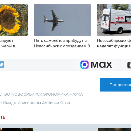
зируют
Пять самолётов прибудут в
Новосибирских 
 жары в
Новосибирск с опозданием 9
наделят функци
августа
психиатров-нарко
сентября
Предложит
СТВО
НОВОСИБИРСК
ЭКОНОМИКА
НАУКА
е
Имидж
Инициативы
Амбиции
Опыт
ТЕ