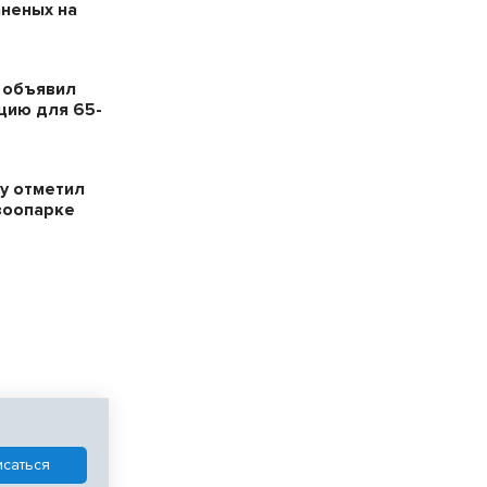
аненых на
 объявил
цию для 65-
у отметил
зоопарке