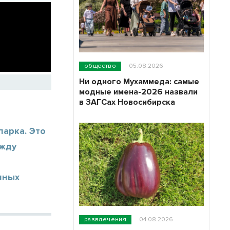
общество
05.08.2026
Ни одного Мухаммеда: самые
модные имена-2026 назвали
в ЗАГСах Новосибирска
арка. Это
ежду
чных
развлечения
04.08.2026