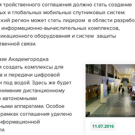
м тройственного соглашения должно стать создание
ых и глобальных мобильных спутниковых систем.
кий регион может стать лидером
в области разраб
 информационно-вычислительных комплексов,
икационного оборудования и систем
защиты
твенной связи.
базе Академгородка
я создать комплексы для
а и передачи цифровой
 под водой. Здесь же будет
внимание дистанционному
ю автономными
ными аппаратами. Особое
 рамках соглашения уделено
информационной
11.07.2016
и.