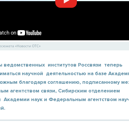
лесюжета «Новости ОТС»
ы ведомственных институтов Россвязи теперь
ниматься научной деятельностью на базе Академп
можным благодаря соглашению, подписанному м
ым агентством связи, Сибирским отделением
й Академии наук и Федеральным агентством нау
й.