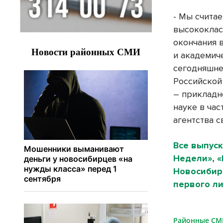
- Мы считае
высококлас
окончания 
и академич
сегодняшне
Российской
– прикладн
науке в ча
агентства с
Все выпуск
Недели», 
Новосибирс
первого ли
Районные С