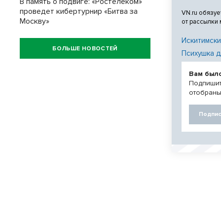
В память о подвиге: «Ростелеком»
проведет кибертурнир «Битва за
VN.ru обязуе
Москву»
от рассылки
Искитимски
БОЛЬШЕ НОВОСТЕЙ
Психушка д
Вам был
Подпишит
отобраны
Подпис