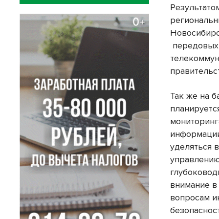
Результато
региональн
Новосибирс
передовых
телекоммун
правительс
Так же на 
планируетс
мониторинг
информации
уделяться 
управлени
глубоковод
внимание в
вопросам 
безопасност