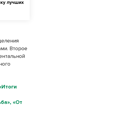
тку лучших
деления
ми. Второе
ентальной
ного
«Итоги
ба», «От