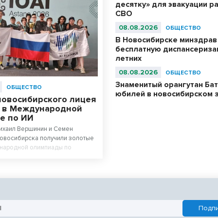
десятку» для эвакуации р
СВО
08.08.2026
ОБЩЕСТВО
В Новосибирске минздрав
бесплатную диспансериза
летних
08.08.2026
ОБЩЕСТВО
Знаменитый орангутан Бат
ОБЩЕСТВО
юбилей в новосибирском 
новосибирского лицея
 в Международной
е по ИИ
Михаил Вершинин и Семен
Новосибирска получили золотые
народной олимпиады по
у интеллекту. Ученики лицея
 Сибири» в составе российской
и абсолютными чемпионами
.