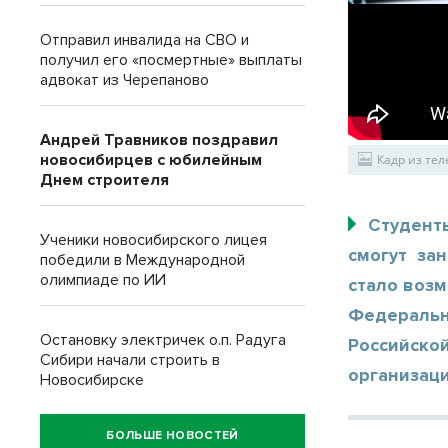
Отправил инвалида на СВО и
получил его «посмертные» выплаты
адвокат из Черепаново
Андрей Травников поздравил
новосибирцев с юбилейным
Кадр из те
Днем строителя
Студент
Ученики новосибирского лицея
смогут за
победили в Международной
олимпиаде по ИИ
стало воз
Федеральн
Остановку электричек о.п. Радуга
Российско
Сибири начали строить в
организаци
Новосибирске
БОЛЬШЕ НОВОСТЕЙ