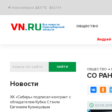
Новосибирск
23.1 °C
$82.17↑
Все новости
ОБЩЕСТВО
Новосибирской
области
Андрей 
НАЙТИ
ОБЩЕСТВО
→
СО РАН
Новости
ХК «Сибирь» подписал контракт с
обладателем Кубка Стэнли
02.09.201
Евгением Кузнецовым