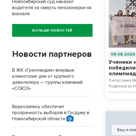
Новосибирский суд наказал
водителя за смерть пенсионерки на
вокзале
БОЛЬШЕ НОВОСТЕЙ
Новости партнеров
09.08.2026
Ученики 
победили
В ЖК «Гренландия» впервые
олимпиад
клиентские дни от крупного
11-классники 
девелопера — группы компаний
Родионов из 
«СОЮЗ»
медали Между
искусственном
№22 «Надежда
Видеозапись обеспечит
сборной стал
прозрачность выборов в Госдуму в
соревнований
Новосибирской области