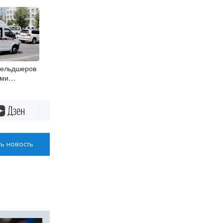
фельдшеров
ями
логов с 1
Дзен
ь новость