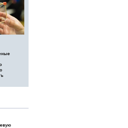
еные
ю
ю
ть
оевую