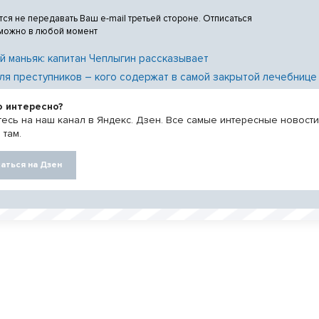
тся не передавать Ваш e-mail третьей стороне. Отписаться
 можно в любой момент
й маньяк: капитан Чеплыгин рассказывает
ля преступников – кого содержат в самой закрытой лечебнице
о интересно?
есь на наш канал в Яндекс. Дзен. Все самые интересные новост
 там.
аться на Дзен