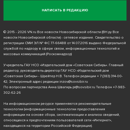
НАПИСАТЬ В РЕДАКЦИЮ
© 2015 - 2026 VN.ru Все новости Новосибирской области (ВН.ру Все
новости Новосибирской области) - сетевое издание. Свидетельство о
регистрации СМИ ЭЛ № ФС 77-66488 от 14.07.2016 выдано Федеральной
службой по надзору в сфере связи, информационных технологий и
массовых коммуникаций (Роскомнадзор)
Учредитель ГАУ НСО «Издательский дом «Советская Сибирь». Главный
редактор, руководитель-директор ГАУ НСО «Издательский дом
«Советская Сибирь» - Шрейтер Н.В. Телефон редакции
+ 7 (383) 314-00-
42
; Электронный адрес редакции
inzov@sovsibir.ru
По вопросам партнерства Анна Швагирь
pr@sovsibir.ru
Телефон
+7-983-
302-62-26
На информационном ресурсе применяются рекомендательные
технологии
(информационные технологии предоставления
информации на основе сбора, систематизации и анализа сведений,
относящихся к предпочтениям пользователей сети «Интернет»,
находящихся на территории Российской Федерации).