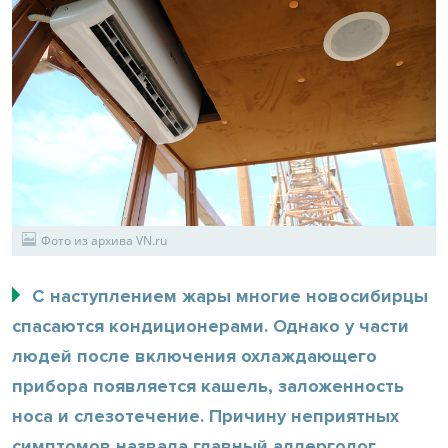
Фото из архива VN.ru
С наступлением жары многие новосибирцы
спасаются кондиционерами. Однако у части
людей после включения охлаждающего
прибора появляется кашель, заложенность
носа и слезотечение. Причину неприятных
симптомов назвала главный аллерголог