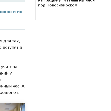
на грядке у Татьяны Купиной
под Новосибирском
ников и их
 для тех,
 вступят в
 учителя
аний у
е
нный час. А
прещено в