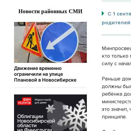
С 1 сент
родителей 
Минпросвещ
кто только
силу с нача
Раньше дом
должны был
ребёнка до
министерст
это значит
принципе.