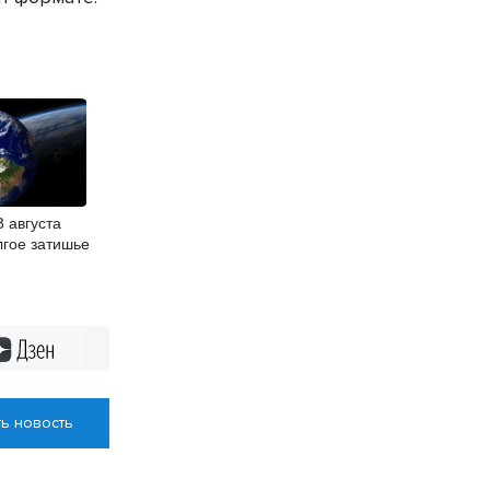
 августа
лгое затишье
Дзен
ь новость