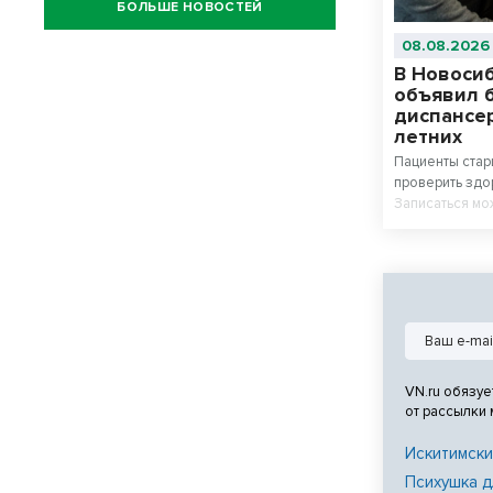
БОЛЬШЕ НОВОСТЕЙ
08.08.2026
В Новоси
объявил 
диспансе
летних
Пациенты стар
проверить здо
Записаться мо
«Мое здоровь
VN.ru обязуе
от рассылки
Искитимски
Психушка д