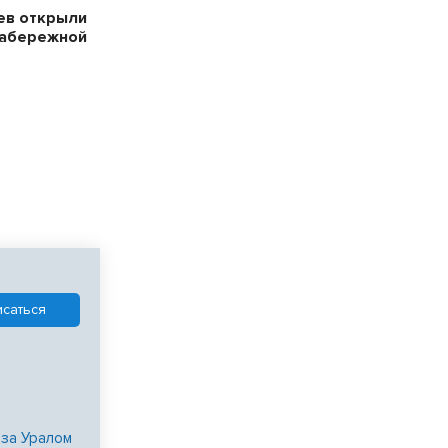
ев открыли
набережной
 за Уралом