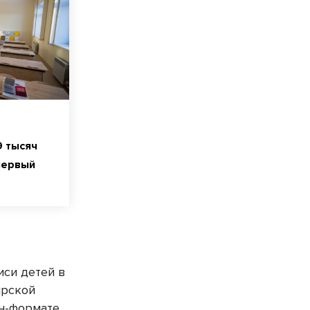
9 тысяч
первый
иси детей в
ирской
н-формате.