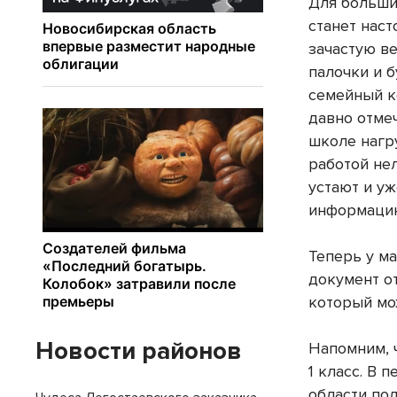
Для больши
станет нас
зачастую в
палочки и 
семейный к
давно отмеч
школе нагр
работой не
устают и у
информаци
Теперь у м
документ о
который мо
Новости районов
Напомним, ч
1 класс. В 
области под