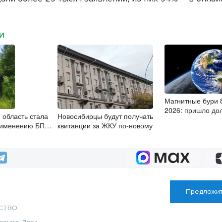
МИ
Магнитные бури 8
2026: пришло до
 область стала
Новосибирцы будут получать
рименению БПЛА
квитанции за ЖКУ по-новому
нном контроле
Предложит
СТВО