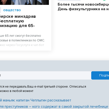
Более тысячи новосибирц
День физкультурника на 
ОБЩЕСТВО
бирске минздрав
бесплатную
ризацию для 65-
ше 65 лет смогут бесплатно
ровье в поликлиниках по ОМС.
жно через Госуслуги и чат-бот
е НСО» в МАХ.
тся не передавать Ваш e-mail третьей стороне. Отписаться
 можно в любой момент
й маньяк: капитан Чеплыгин рассказывает
ля преступников – кого содержат в самой закрытой лечебнице