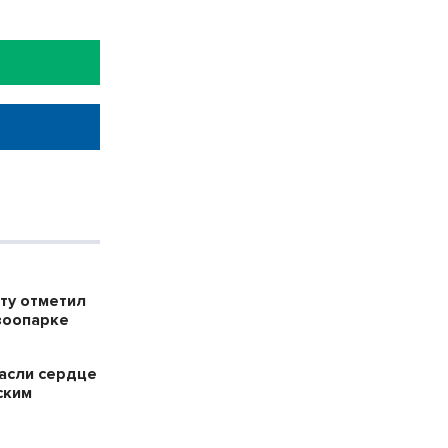
ту отметил
зоопарке
пасли сердце
ским