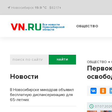
Новосибирск
19.9 °C
$82.17↑
Все новости
ОБЩЕСТВО
Новосибирской
области
НАЙТИ
ОБЩЕСТВО
→
Первок
Новости
освобо
В Новосибирске минздрав объявил
бесплатную диспансеризацию для
65-летних
07.07.202