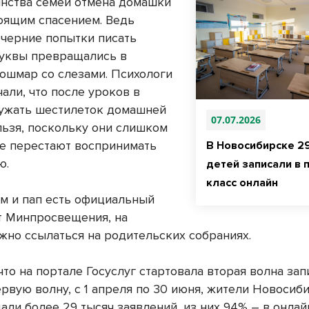
нства семей отмена домашки
тоящим спасением. Ведь
ечерние попытки писать
буквы превращались в
ошмар со слезами. Психологи
али, что после уроков в
ужать шестилеток домашней
07.07.2026
льзя, поскольку они слишком
же перестают воспринимать
В Новосибирске 2
ю.
детей записали в 
класс онлайн
ам и пап есть официальный
т Минпросвещения, на
жно ссылаться на родительских собраниях.
то на портале Госуслуг стартовала вторая волна зап
первую волну, с 1 апреля по 30 июня, жители Новосиб
али более 29 тысяч заявлений, из них 94% – в онлай