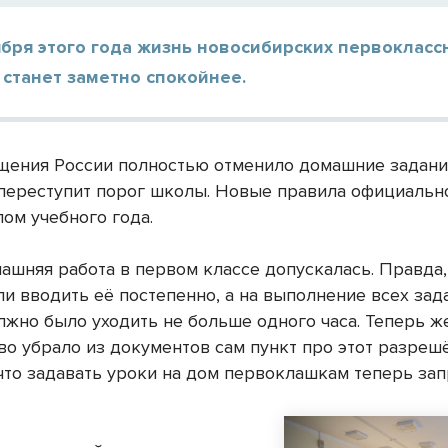
ября этого года жизнь новосибирских первокласс
станет заметно спокойнее.
ения России полностью отменило домашние задания
 переступит порог школы. Новые правила официально
лом учебного года.
ашняя работа в первом классе допускалась. Правда,
и вводить её постепенно, а на выполнение всех зад
лжно было уходить не больше одного часа. Теперь ж
во убрало из документов сам пункт про этот разрешё
, что задавать уроки на дом первоклашкам теперь за