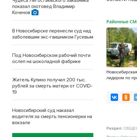
Чудеса Легостаевского заказника
показал охотовед Владимир
Коченов
Районные С
В Новосибирске перенесли суд над
заболевшим экс-гаишником Гусевым
Под Новосибирском рабочий почти
ослеп на шоколадной фабрике
Новосибирская
лидером по п
Житель Купино получил 200 тыс.
в природоохра
рублей за смерть матери от COVID-
19
Новосибирский суд наказал
водителя за смерть пенсионерки на
вокзале
Раздел:
ОБЩЕ