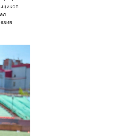
льщиков
вал
разив