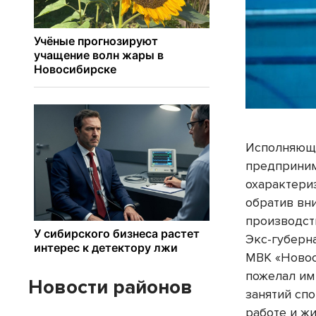
Исполняющи
предприним
охарактери
обратив вни
производст
Экс-губерн
МВК «Новос
пожелал им
Новости районов
занятий спо
работе и ж