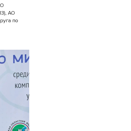
АО
З), АО
руга по