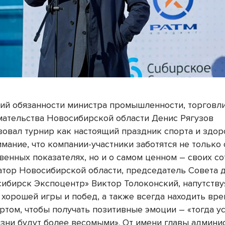
й обязанности министра промышленности, торговли
ательства Новосибирской области Денис Рягузов
зовал турнир как настоящий праздник спорта и здор
мание, что компании-участники заботятся не только 
венных показателях, но и о самом ценном – своих со
атор Новосибирской области, председатель Совета 
ибирск Экспоцентр» Виктор Толоконский, напутству
 хорошей игры и побед, а также всегда находить вре
ртом, чтобы получать позитивные эмоции – «тогда у
изни будут более весомыми». От имени главы админи