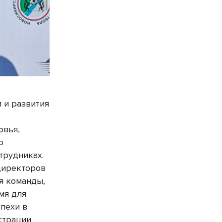
 и развития
овья,
о
трудниках.
директоров
я команды,
мя для
спехи в
страции