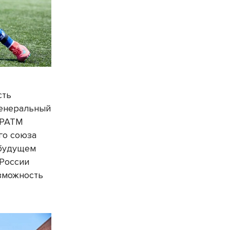
сть
генеральный
 РАТМ
го союза
 будущем
 России
озможность