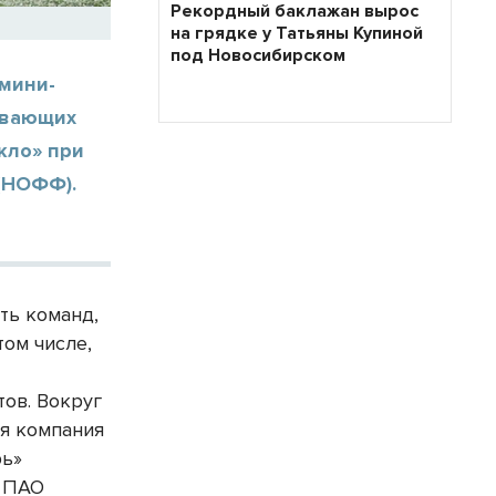
Рекордный баклажан вырос
на грядке у Татьяны Купиной
под Новосибирском
 мини-
ивающих
кло» при
(НОФФ).
ть команд,
ом числе,
ов. Вокруг
я компания
рь»
к ПАО