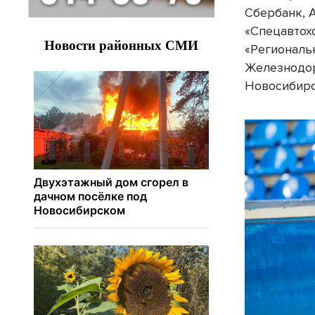
Сбербанк, 
«Спецавтох
«Региональ
Железнодор
Новосибирс