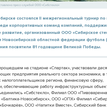
ставлено пресс-службой ООО «Сибстекло»
бирске состоялся II межрегиональный турнир по
реди корпоративных команд компаний, поддерж
е развитие, организованный ООО «Сибирское сте
и Новосибирской областной федерации футбола 
ния посвятили 81 годовщине Великой Победы.
 прошедшем на стадионе «Спартак», участвовали деся
ющих предприятия реального сектора экономики, в т
 налогоплательщиков региона, финансовую сферу,
и, обеспечивающие работу инфраструктурных объект
ъединились «Сибстекло», Филиал ООО «Пивоваренна
– «Балтика-Новосибирск», ООО «ОПХ» Филиал «Сиби
«Бочкарёв», ООО «Напитки Вместе», Сибирский бан