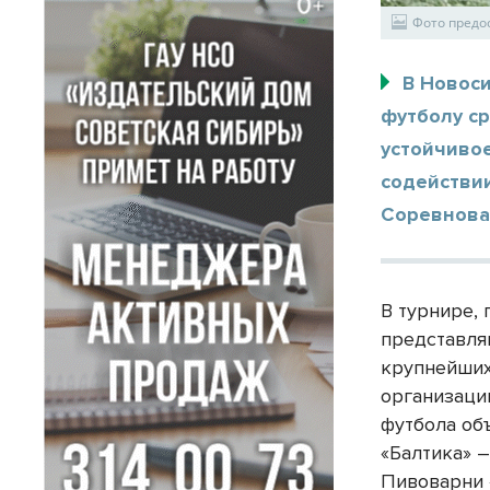
Фото предо
В Новоси
футболу с
устойчиво
содействи
Соревнова
В турнире,
представля
крупнейших
организаци
футбола об
«Балтика» 
Пивоварни 