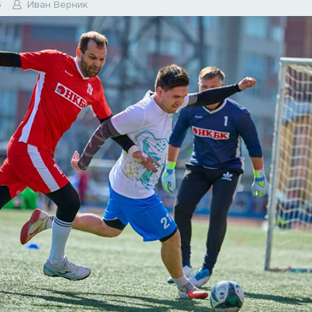
6
Иван Верник