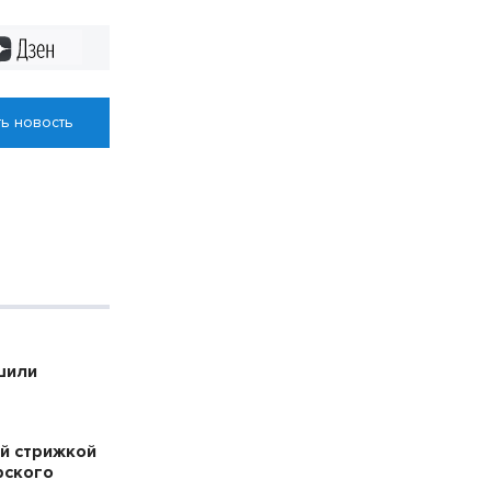
Дзен
ь новость
шили
й стрижкой
рского