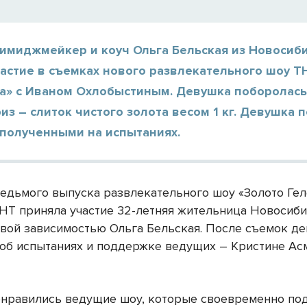
-имиджмейкер и коуч Ольга Бельская из Новосиб
астие в съемках нового развлекательного шоу Т
а» с Иваном Охлобыстиным. Девушка поборолась
из – слиток чистого золота весом 1 кг. Девушка 
 полученными на испытаниях.
седьмого выпуска развлекательного шоу «Золото Ге
ТНТ приняла участие 32-летняя жительница Новосиби
вой зависимостью Ольга Бельская. После съемок д
 об испытаниях и поддержке ведущих – Кристине Ас
нравились ведущие шоу, которые своевременно по