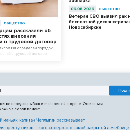
зоопарка
06.08.2026
ОБЩЕСТВО
Ветеран СВО выявил рак 
бесплатной диспансериза
ОБЩЕСТВО
Новосибирске
рцам рассказали об
стях внесения
й в трудовой договор
ексом РФ определен порядок
нений в трудовой договор.
тся не передавать Ваш e-mail третьей стороне. Отписаться
 можно в любой момент
й маньяк: капитан Чеплыгин рассказывает
ля преступников – кого содержат в самой закрытой лечебнице