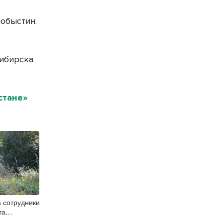
лобыстин.
сибирска
стане»
 сотрудники
та
 для