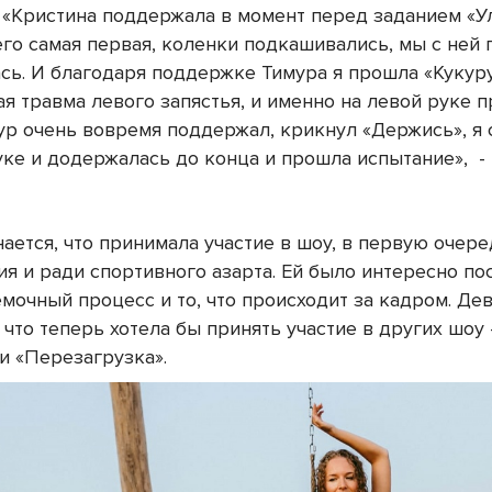
. «Кристина поддержала в момент перед заданием «Ул
его самая первая, коленки подкашивались, мы с ней
сь. И благодаря поддержке Тимура я прошла «Кукуру
ая травма левого запястья, и именно на левой руке 
мур очень вовремя поддержал, крикнул «Держись», я
руке и додержалась до конца и прошла испытание»,
-
ается, что принимала участие в шоу, в первую очере
ия и ради спортивного азарта. Ей было интересно по
ёмочный процесс и то, что происходит за кадром. Де
 что теперь хотела бы принять участие в других шоу
и «Перезагрузка».