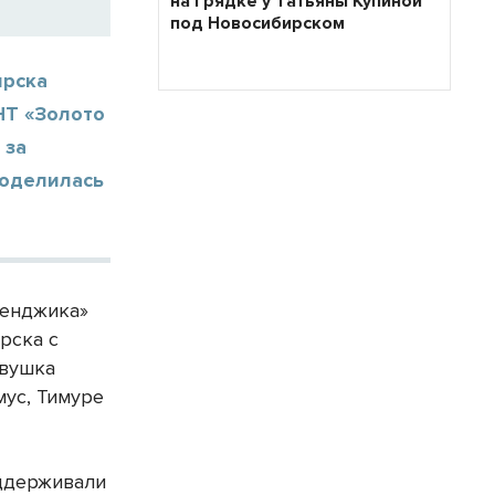
на грядке у Татьяны Купиной
под Новосибирском
ирска
НТ «Золото
 за
поделилась
ленджика»
рска с
евушка
мус, Тимуре
ддерживали