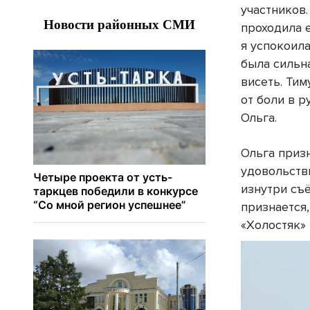
участников
проходила 
я успокоила
была сильн
висеть. Ти
от боли в 
Ольга.
Ольга призн
удовольств
изнутри съ
признается,
«Холостяк» 