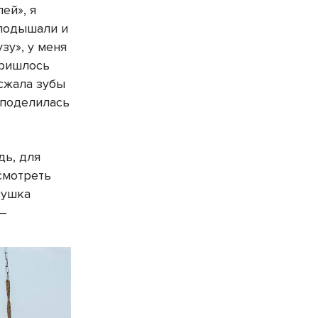
ей», я
 подышали и
зу», у меня
пришлось
 сжала зубы
 поделилась
дь, для
смотреть
вушка
 –