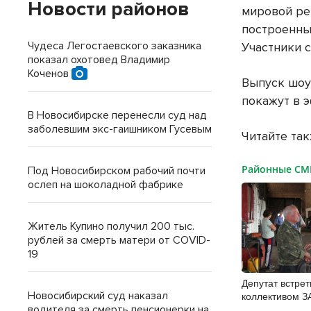
Новости районов
мировой ре
построенны
Чудеса Легостаевского заказника
Участники с
показал охотовед Владимир
Коченов
Выпуск шоу
покажут в э
В Новосибирске перенесли суд над
заболевшим экс-гаишником Гусевым
Читайте та
Районные С
Под Новосибирском рабочий почти
ослеп на шоколадной фабрике
Житель Купино получил 200 тыс.
рублей за смерть матери от COVID-
19
Депутат встрет
Новосибирский суд наказал
коллективом З
Изесское” в Р
водителя за смерть пенсионерки на