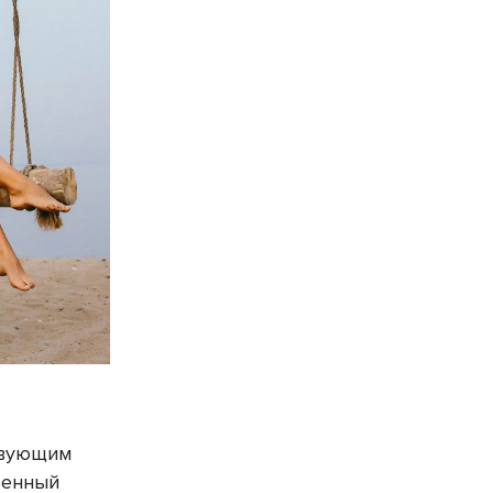
твующим
венный