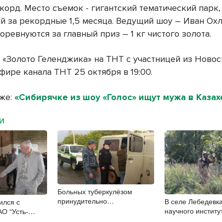
корд. Место съемок - гигантский тематический парк,
й за рекордные 1,5 месяца. Ведущий шоу – Иван Ох
оревнуются за главный приз – 1 кг чистого золота.
 «Золото Геленджика» на ТНТ с участницей из Ново
фире канала ТНТ 25 октября в 19:00.
кже:
«Сибирячке из шоу «Голос» ищут мужа в Казах
МИ
Больных туберкулёзом
принудительно
В селе Лебедевка
ился с
госпитализировали в
научного институ
АО “Усть-
Новосибирской области
определяют участок
ТМ