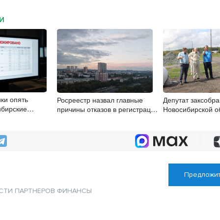
МИ
ки опять
Росреестр назвал главные
Депутат заксобр
ибирские
причины отказов в регистрации
Новосибирской о
з электронную
недвижимости в НСО
посетил Венгеров
Предложит
СТИ ПАРТНЕРОВ
ФИНАНСЫ