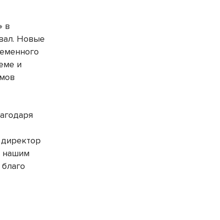
» в
вал. Новые
еменного
еме и
емов
лагодаря
 директор
я нашим
 благо