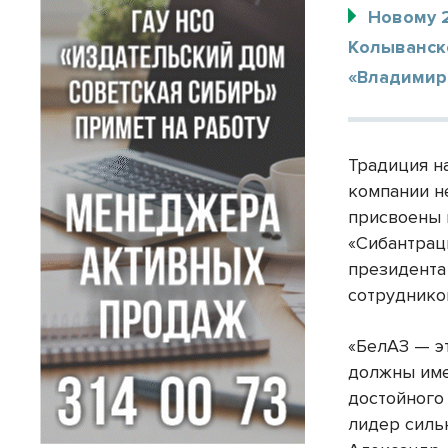
Новому 
Колыванско
«Владимир
Традиция н
компании н
присвоены 
«Сибантрац
президента
сотруднико
«БелАЗ — э
должны име
достойного
лидер силь