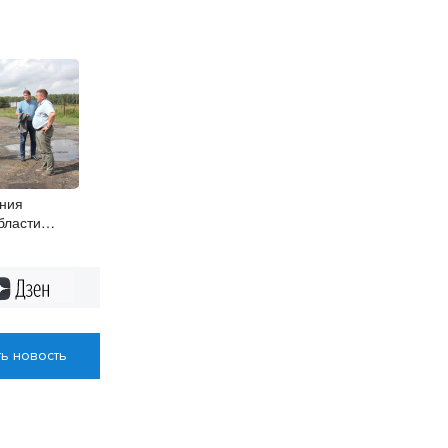
ания
бласти
ский округ
Дзен
ь новость