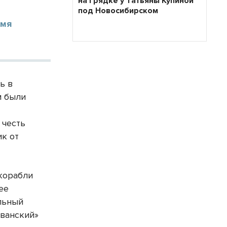
на грядке у Татьяны Купиной
под Новосибирском
имя
ь в
м были
 честь
к от
 корабли
ее
льный
ыванский»