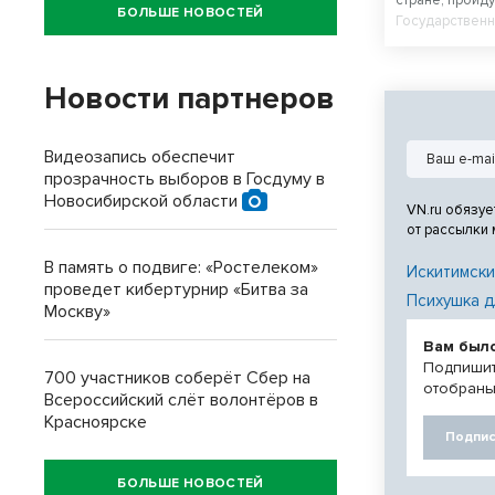
стране, пройд
БОЛЬШЕ НОВОСТЕЙ
Государственн
лет объективн
помогает подд
видеонаблюде
Новости партнеров
избирательных
Видеозапись обеспечит
прозрачность выборов в Госдуму в
Новосибирской области
VN.ru обязуе
от рассылки
В память о подвиге: «Ростелеком»
Искитимски
проведет кибертурнир «Битва за
Психушка д
Москву»
Вам был
Подпишит
700 участников соберёт Сбер на
отобраны
Всероссийский слёт волонтёров в
Красноярске
Подпис
БОЛЬШЕ НОВОСТЕЙ