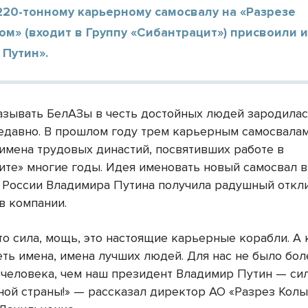
220-тонному карьерному самосвалу на «Разрезе
м» (входит в Группу «Сибантрацит») присвоили 
 Путин».
азывать БелАЗы в честь достойных людей зародилас
едавно. В прошлом году трем карьерным самосвала
имена трудовых династий, посвятивших работе в
ите» многие годы. Идея именовать новый самосвал в
 России Владимира Путина получила радушный откли
в компании.
то сила, мощь, это настоящие карьерные корабли. А
ть имена, имена лучших людей. Для нас не было бол
 человека, чем наш президент Владимир Путин — си
ной страны!» — рассказал директор АО «Разрез Кол