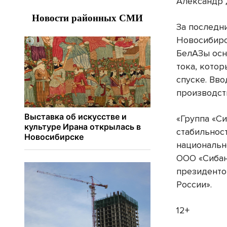
Александр 
За последн
Новосибирс
БелАЗы ос
тока, кото
спуске. Вв
производст
«Группа «Си
стабильност
национальн
ООО «Сибан
президенто
России».
12+