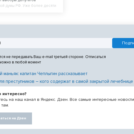
ут выборы депутатов
ой думы РФ. Уже более десяти
ость и контроль этого процесса
ерживать система
ния «Ростелекома» на
 участках.
тся не передавать Ваш e-mail третьей стороне. Отписаться
 можно в любой момент
й маньяк: капитан Чеплыгин рассказывает
ля преступников – кого содержат в самой закрытой лечебнице
о интересно?
есь на наш канал в Яндекс. Дзен. Все самые интересные новост
 там.
аться на Дзен