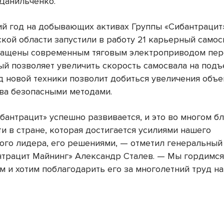
Данильченко.
ий год на добывающих активах Группы «Сибантрацит
кой области запустили в работу 21 карьерный самос
нащены современным тяговым электроприводом пер
рый позволяет увеличить скорость самосвала на подъ
од новой техники позволит добиться увеличения объ
ва безопасными методами.
бантрацит» успешно развивается, и это во многом б
и в стране, которая достигается усилиями нашего
ого лидера, его решениями, — отметил генеральный
трацит Майнинг» Александр Сталев. — Мы гордимс
м и хотим поблагодарить его за многолетний труд на