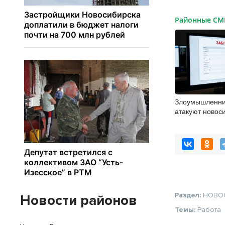
Районные С
Злоумышленни
атакуют новос
компании чере
почту
Раздел:
НОВО
Новости районов
Темы:
Работа