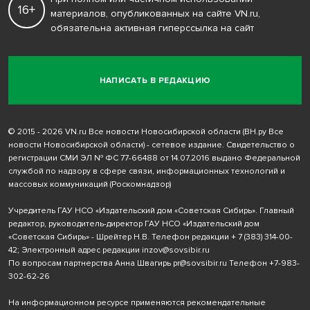
16+
материалов, опубликованных на сайте VN.ru,
обязательна активная гиперссылка на сайт
НАПИСАТЬ В РЕДАКЦИЮ
© 2015 - 2026 VN.ru Все новости Новосибирской области (ВН.ру Все
новости Новосибирской области) - сетевое издание. Свидетельство о
регистрации СМИ ЭЛ № ФС 77-66488 от 14.07.2016 выдано Федеральной
службой по надзору в сфере связи, информационных технологий и
массовых коммуникаций (Роскомнадзор)
Учредитель ГАУ НСО «Издательский дом «Советская Сибирь». Главный
редактор, руководитель-директор ГАУ НСО «Издательский дом
«Советская Сибирь» - Шрейтер Н.В. Телефон редакции
+ 7 (383) 314-00-
42
; Электронный адрес редакции
inzov@sovsibir.ru
По вопросам партнерства Анна Швагирь
pr@sovsibir.ru
Телефон
+7-983-
302-62-26
На информационном ресурсе применяются рекомендательные