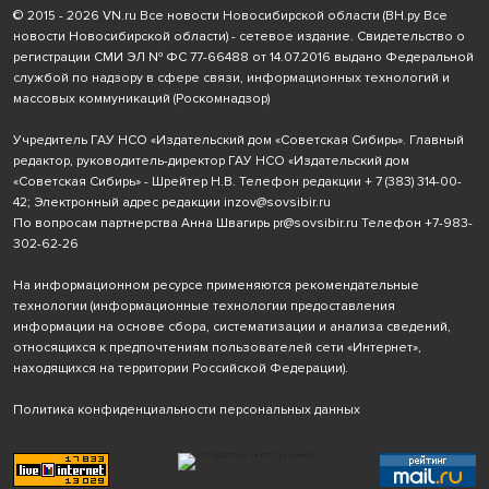
© 2015 - 2026 VN.ru Все новости Новосибирской области (ВН.ру Все
новости Новосибирской области) - сетевое издание. Свидетельство о
регистрации СМИ ЭЛ № ФС 77-66488 от 14.07.2016 выдано Федеральной
службой по надзору в сфере связи, информационных технологий и
массовых коммуникаций (Роскомнадзор)
Учредитель ГАУ НСО «Издательский дом «Советская Сибирь». Главный
редактор, руководитель-директор ГАУ НСО «Издательский дом
«Советская Сибирь» - Шрейтер Н.В. Телефон редакции
+ 7 (383) 314-00-
42
; Электронный адрес редакции
inzov@sovsibir.ru
По вопросам партнерства Анна Швагирь
pr@sovsibir.ru
Телефон
+7-983-
302-62-26
На информационном ресурсе применяются рекомендательные
технологии
(информационные технологии предоставления
информации на основе сбора, систематизации и анализа сведений,
относящихся к предпочтениям пользователей сети «Интернет»,
находящихся на территории Российской Федерации).
Политика конфиденциальности персональных данных