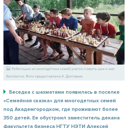
Ребятишки из многодетных семей учатся ставить шах и мат
бесплатно. Фото предоставлено А. Долговым
Беседка с шахматами появилась в поселке
«Семейная сказка» для многодетных семей
под Академгородком, где проживают более
350 детей. Ее обустроил заместитель декана
факультета бизнеса НГТУ НЭТИ Алексей