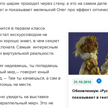
что шарик проходит через стену, а это на самом деле 
ет и показывает маленький Олег про эффект оптиче
учится в первом классе.
 стал экскурсоводом на
н хорошо знает, в чем секрет
споната. Самым интересным
и виртуальной реальности.
 их надеваешь, ты попадаешь
ный мир,– говорит юный
. – Там ты качаешься, а сам в
31.10.2016
тоишь на месте.
Обновленную «Рус
жно увидеть на выставке
показывают в теат
араллельный мир». Это не