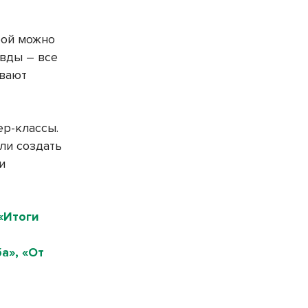
рой можно
авды – все
ывают
ер-классы.
ли создать
и
«Итоги
а», «От