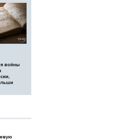
ия войны
в
сии,
ольши
оевую