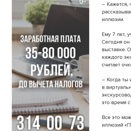
– Кажется, 
рассказыва
иллюзии.
Ему 7 лет, 
Сегодня он
выставке. О
каждого эк
считает очк
– Когда ты
в виртуаль
экскурсовод
это время с
Все это мо
иллюзий «П