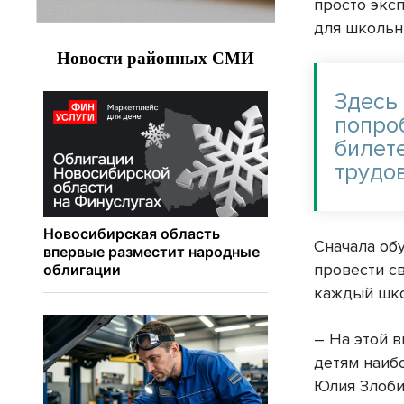
просто эксп
для школьн
Здесь
попро
билет
трудо
Сначала об
провести с
каждый шко
– На этой в
детям наиб
Юлия Злобин