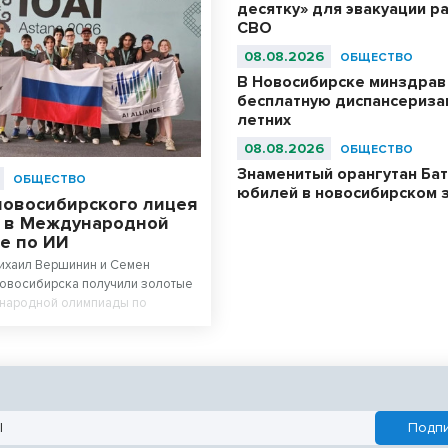
десятку» для эвакуации р
СВО
08.08.2026
ОБЩЕСТВО
В Новосибирске минздрав
бесплатную диспансериза
летних
08.08.2026
ОБЩЕСТВО
Знаменитый орангутан Бат
ОБЩЕСТВО
юбилей в новосибирском 
новосибирского лицея
 в Международной
е по ИИ
Михаил Вершинин и Семен
Новосибирска получили золотые
народной олимпиады по
у интеллекту. Ученики лицея
 Сибири» в составе российской
и абсолютными чемпионами
.