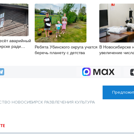
есёт аварийный
ирске ради
Ребята Убинского округа учатся
В Новосибирске 
айона
беречь планету с детства
увеличение числ
энтеровирусной 
Предложит
СТВО
НОВОСИБИРСК
РАЗВЛЕЧЕНИЯ
КУЛЬТУРА
ТЕ