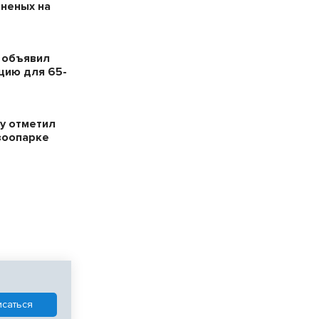
аненых на
 объявил
цию для 65-
у отметил
зоопарке