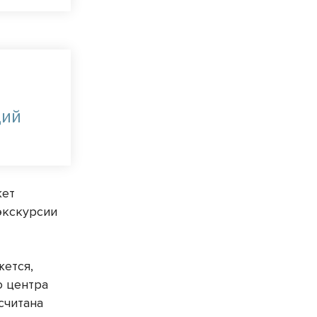
щий
жет
экскурсии
жется,
о центра
считана