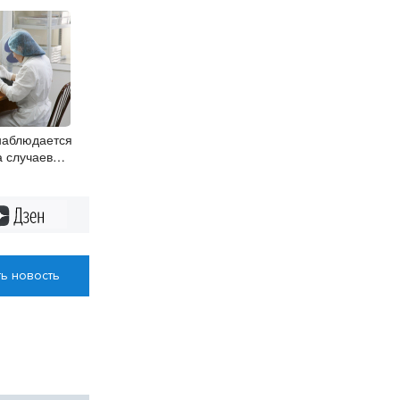
наблюдается
а случаев
инфекции
Дзен
ь новость