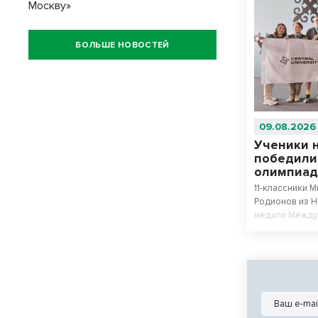
Москву»
БОЛЬШЕ НОВОСТЕЙ
09.08.2026
Ученики 
победили
олимпиад
11-классники 
Родионов из 
медали Между
искусственном
№22 «Надежда
сборной стал
соревнований