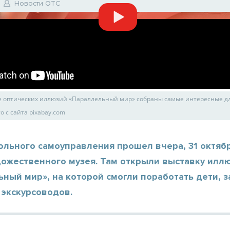
Новости ОТС
е оптических иллюзий «Параллельный мир» собраны самые интересные д
о с сайта pixabay.com
льного самоуправления прошел вчера, 31 октября
дожественного музея. Там открыли выставку илл
ный мир», на которой смогли поработать дети, 
 экскурсоводов.