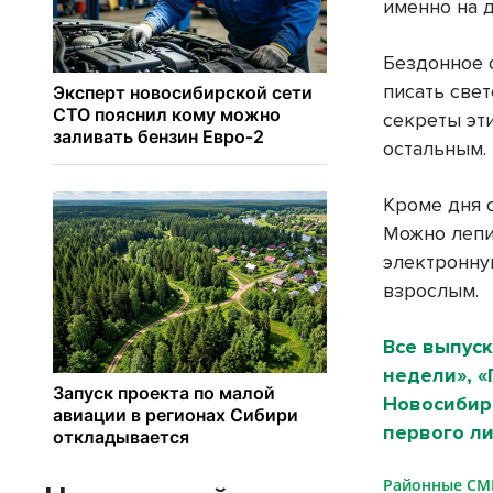
именно на д
Бездонное 
писать све
секреты эт
остальным.
Кроме дня 
Можно лепи
электронну
взрослым.
Все выпуск
недели», 
Новосибирс
первого л
Районные С