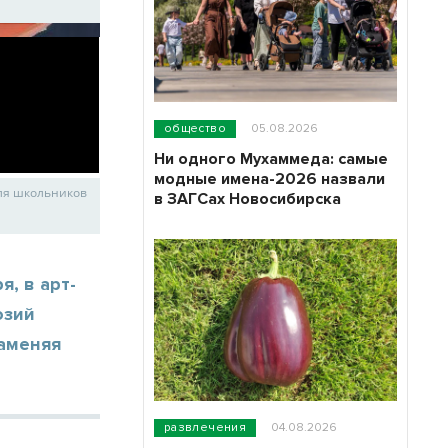
общество
05.08.2026
Ни одного Мухаммеда: самые
модные имена-2026 назвали
ля школьников
в ЗАГСах Новосибирска
, в арт-
юзий
заменяя
развлечения
04.08.2026