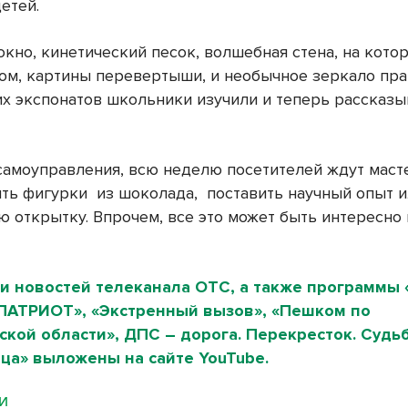
етей.
окно, кинетический песок, волшебная стена, на кото
том, картины перевертыши, и необычное зеркало пр
их экспонатов школьники изучили и теперь рассказ
самоуправления, всю неделю посетителей ждут маст
ть фигурки из шоколада, поставить научный опыт и
ю открытку. Впрочем, все это может быть интересно 
и новостей телеканала ОТС, а также программы 
«ПАТРИОТ», «Экстренный вызов», «Пешком по
кой области», ДПС – дорога. Перекресток. Судьб
ица» выложены на сайте
YouTube
.
МИ