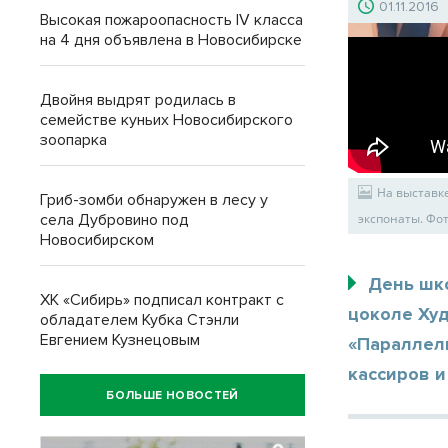
01.11.2016
Высокая пожароопасность IV класса
на 4 дня объявлена в Новосибирске
Двойня выдрят родилась в
семействе куньих Новосибирского
зоопарка
На выставк
Гриб-зомби обнаружен в лесу у
села Дубровино под
экспонаты. Фот
Новосибирском
День шко
ХК «Сибирь» подписал контракт с
цоколе Ху
обладателем Кубка Стэнли
Евгением Кузнецовым
«Параллель
кассиров и
БОЛЬШЕ НОВОСТЕЙ