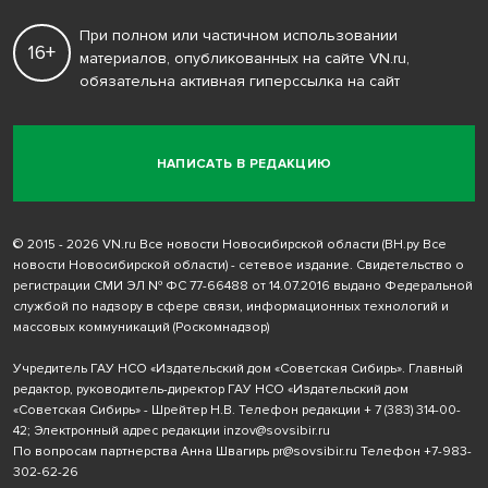
При полном или частичном использовании
16+
материалов, опубликованных на сайте VN.ru,
обязательна активная гиперссылка на сайт
НАПИСАТЬ В РЕДАКЦИЮ
© 2015 - 2026 VN.ru Все новости Новосибирской области (ВН.ру Все
новости Новосибирской области) - сетевое издание. Свидетельство о
регистрации СМИ ЭЛ № ФС 77-66488 от 14.07.2016 выдано Федеральной
службой по надзору в сфере связи, информационных технологий и
массовых коммуникаций (Роскомнадзор)
Учредитель ГАУ НСО «Издательский дом «Советская Сибирь». Главный
редактор, руководитель-директор ГАУ НСО «Издательский дом
«Советская Сибирь» - Шрейтер Н.В. Телефон редакции
+ 7 (383) 314-00-
42
; Электронный адрес редакции
inzov@sovsibir.ru
По вопросам партнерства Анна Швагирь
pr@sovsibir.ru
Телефон
+7-983-
302-62-26