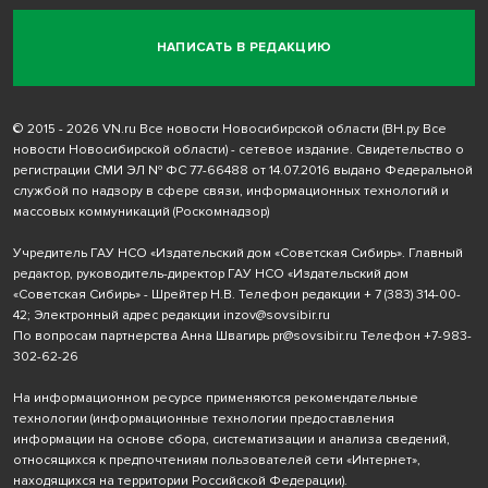
НАПИСАТЬ В РЕДАКЦИЮ
© 2015 - 2026 VN.ru Все новости Новосибирской области (ВН.ру Все
новости Новосибирской области) - сетевое издание. Свидетельство о
регистрации СМИ ЭЛ № ФС 77-66488 от 14.07.2016 выдано Федеральной
службой по надзору в сфере связи, информационных технологий и
массовых коммуникаций (Роскомнадзор)
Учредитель ГАУ НСО «Издательский дом «Советская Сибирь». Главный
редактор, руководитель-директор ГАУ НСО «Издательский дом
«Советская Сибирь» - Шрейтер Н.В. Телефон редакции
+ 7 (383) 314-00-
42
; Электронный адрес редакции
inzov@sovsibir.ru
По вопросам партнерства Анна Швагирь
pr@sovsibir.ru
Телефон
+7-983-
302-62-26
На информационном ресурсе применяются рекомендательные
технологии
(информационные технологии предоставления
информации на основе сбора, систематизации и анализа сведений,
относящихся к предпочтениям пользователей сети «Интернет»,
находящихся на территории Российской Федерации).