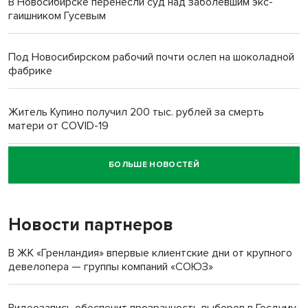
В Новосибирске перенесли суд над заболевшим экс-
гаишником Гусевым
Под Новосибирском рабочий почти ослеп на шоколадной
фабрике
Житель Купино получил 200 тыс. рублей за смерть
матери от COVID-19
БОЛЬШЕ НОВОСТЕЙ
Новосибирский суд наказал водителя за смерть
пенсионерки на вокзале
Новости партнеров
В ЖК «Гренландия» впервые клиентские дни от крупного
девелопера — группы компаний «СОЮЗ»
Видеозапись обеспечит прозрачность выборов в Госдуму