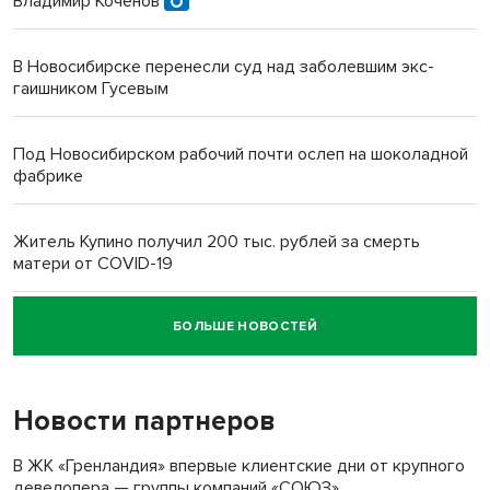
Владимир Коченов
В Новосибирске перенесли суд над заболевшим экс-
гаишником Гусевым
Под Новосибирском рабочий почти ослеп на шоколадной
фабрике
Житель Купино получил 200 тыс. рублей за смерть
матери от COVID-19
БОЛЬШЕ НОВОСТЕЙ
Новосибирский суд наказал водителя за смерть
пенсионерки на вокзале
Новости партнеров
В ЖК «Гренландия» впервые клиентские дни от крупного
девелопера — группы компаний «СОЮЗ»