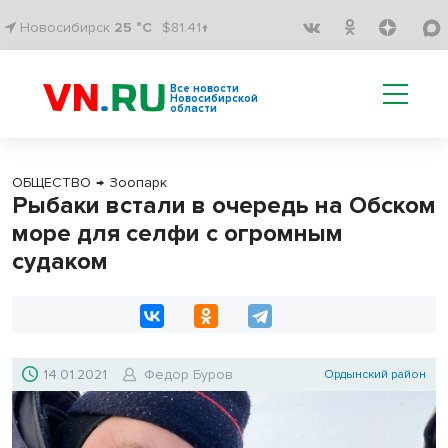
Новосибирск
25 °C
$81.41↑
Все новости
Новосибирской
области
ОБЩЕСТВО
→
Зоопарк
Рыбаки встали в очередь на Обском
море для селфи с огромным
судаком
14.01.2021
Федор Буров
Ордынский район