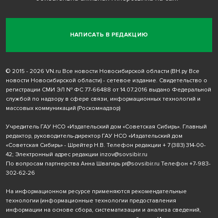
НАПИСАТЬ В РЕДАКЦИЮ
© 2015 - 2026 VN.ru Все новости Новосибирской области (ВН.ру Все
новости Новосибирской области) - сетевое издание. Свидетельство о
регистрации СМИ ЭЛ № ФС 77-66488 от 14.07.2016 выдано Федеральной
службой по надзору в сфере связи, информационных технологий и
массовых коммуникаций (Роскомнадзор)
Учредитель ГАУ НСО «Издательский дом «Советская Сибирь». Главный
редактор, руководитель-директор ГАУ НСО «Издательский дом
«Советская Сибирь» - Шрейтер Н.В. Телефон редакции
+ 7 (383) 314-00-
42
; Электронный адрес редакции
inzov@sovsibir.ru
По вопросам партнерства Анна Швагирь
pr@sovsibir.ru
Телефон
+7-983-
302-62-26
На информационном ресурсе применяются рекомендательные
технологии
(информационные технологии предоставления
информации на основе сбора, систематизации и анализа сведений,