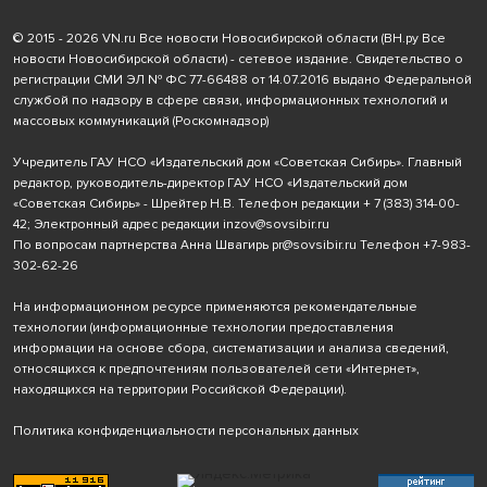
© 2015 - 2026 VN.ru Все новости Новосибирской области (ВН.ру Все
новости Новосибирской области) - сетевое издание. Свидетельство о
регистрации СМИ ЭЛ № ФС 77-66488 от 14.07.2016 выдано Федеральной
службой по надзору в сфере связи, информационных технологий и
массовых коммуникаций (Роскомнадзор)
Учредитель ГАУ НСО «Издательский дом «Советская Сибирь». Главный
редактор, руководитель-директор ГАУ НСО «Издательский дом
«Советская Сибирь» - Шрейтер Н.В. Телефон редакции
+ 7 (383) 314-00-
42
; Электронный адрес редакции
inzov@sovsibir.ru
По вопросам партнерства Анна Швагирь
pr@sovsibir.ru
Телефон
+7-983-
302-62-26
На информационном ресурсе применяются рекомендательные
технологии
(информационные технологии предоставления
информации на основе сбора, систематизации и анализа сведений,
относящихся к предпочтениям пользователей сети «Интернет»,
находящихся на территории Российской Федерации).
Политика конфиденциальности персональных данных