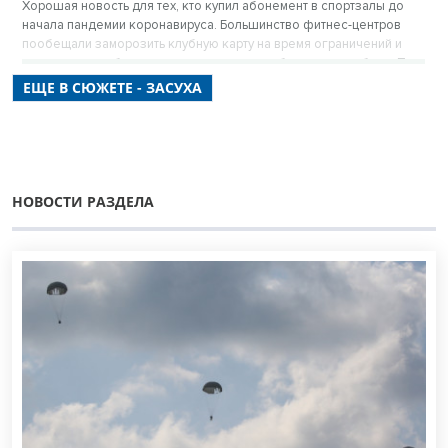
Хорошая новость для тех, кто купил абонемент в спортзалы до
начала пандемии коронавируса. Большинство фитнес-центров
пообещали заморозить клубную карту на время ограничений и
вернуть неотработанные часы после возобновления работы. При
этом заняться своим телом можно уже сейчас – тренировки
ЕЩЕ В СЮЖЕТЕ - ЗАСУХА
перенесли из залов на улицы.
НОВОСТИ РАЗДЕЛА