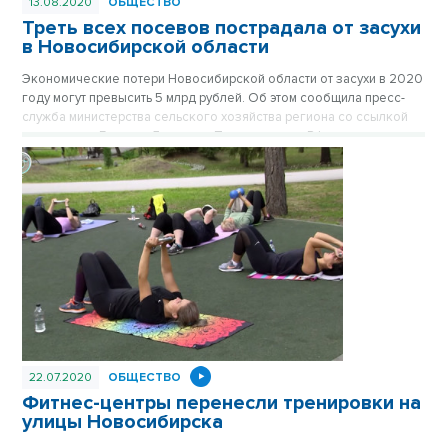
13.08.2020
ОБЩЕСТВО
Треть всех посевов пострадала от засухи
в Новосибирской области
Экономические потери Новосибирской области от засухи в 2020
году могут превысить 5 млрд рублей. Об этом сообщила пресс-
служба министерства сельского хозяйства региона со ссылкой
на его главу Евгения Лещенко. Правительство РФ планирует
выделить дополнительные средства из Резервного фонда на
компенсации аграриям.
22.07.2020
ОБЩЕСТВО
Фитнес-центры перенесли тренировки на
улицы Новосибирска