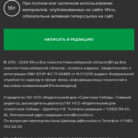
При полном или частичном использовании
16+
материалов, опубликованных на сайте VN.ru,
обязательна активная гиперссылка на сайт
НАПИСАТЬ В РЕДАКЦИЮ
© 2015 - 2026 VN.ru Все новости Новосибирской области (ВН.ру Все
новости Новосибирской области) - сетевое издание. Свидетельство о
регистрации СМИ ЭЛ № ФС 77-66488 от 14.07.2016 выдано Федеральной
службой по надзору в сфере связи, информационных технологий и
массовых коммуникаций (Роскомнадзор)
Учредитель ГАУ НСО «Издательский дом «Советская Сибирь». Главный
редактор, руководитель-директор ГАУ НСО «Издательский дом
«Советская Сибирь» - Шрейтер Н.В. Телефон редакции
+ 7 (383) 314-00-
42
; Электронный адрес редакции
inzov@sovsibir.ru
По вопросам партнерства Анна Швагирь
pr@sovsibir.ru
Телефон
+7-983-
302-62-26