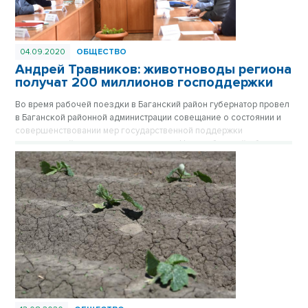
04.09.2020
ОБЩЕСТВО
Андрей Травников: животноводы региона
получат 200 миллионов господдержки
Во время рабочей поездки в Баганский район губернатор провел
в Баганской районной администрации совещание о состоянии и
совершенствовании мер государственной поддержки
сельскохозяйственного производства Новосибирской области.
Андрей Травников заявил, что в числе новых мер поддержки
животноводов Новосибирской области правительством региона
накануне принято новое постановление, которым предусмотрено
выделение субсидий на приобретение минеральных удобрений и
средств защиты растений – всего более 200 млн рублей.