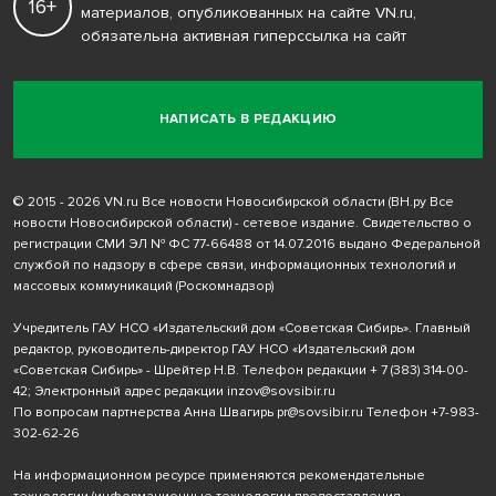
16+
материалов, опубликованных на сайте VN.ru,
обязательна активная гиперссылка на сайт
НАПИСАТЬ В РЕДАКЦИЮ
© 2015 - 2026 VN.ru Все новости Новосибирской области (ВН.ру Все
новости Новосибирской области) - сетевое издание. Свидетельство о
регистрации СМИ ЭЛ № ФС 77-66488 от 14.07.2016 выдано Федеральной
службой по надзору в сфере связи, информационных технологий и
массовых коммуникаций (Роскомнадзор)
Учредитель ГАУ НСО «Издательский дом «Советская Сибирь». Главный
редактор, руководитель-директор ГАУ НСО «Издательский дом
«Советская Сибирь» - Шрейтер Н.В. Телефон редакции
+ 7 (383) 314-00-
42
; Электронный адрес редакции
inzov@sovsibir.ru
По вопросам партнерства Анна Швагирь
pr@sovsibir.ru
Телефон
+7-983-
302-62-26
На информационном ресурсе применяются рекомендательные