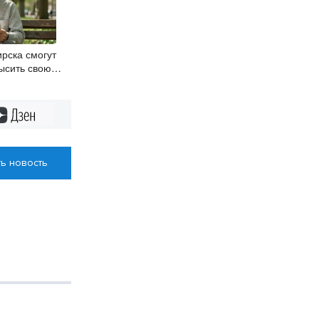
рска смогут
ысить свою
Дзен
ь новость