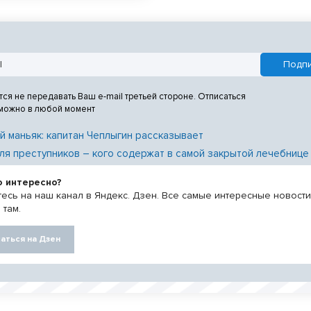
 дороги Р-256 «Чуйский тракт»
 г. Новосибирске».
сть этап I, этап II.
тся не передавать Ваш e-mail третьей стороне. Отписаться
 можно в любой момент
й маньяк: капитан Чеплыгин рассказывает
ля преступников – кого содержат в самой закрытой лечебнице
о интересно?
есь на наш канал в Яндекс. Дзен. Все самые интересные новост
 там.
аться на Дзен