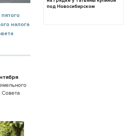
на грядке у Татьяны Купиной
под Новосибирском
 пятого
ого налога
овета
ентября
земельного
 Совета