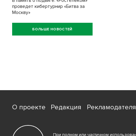
В память о подвиге: «Ростелеком»
проведет кибертурнир «Битва за
Москву»
БОЛЬШЕ НОВОСТЕЙ
О проекте
Редакция
Рекламодател
При полном или частичном использован