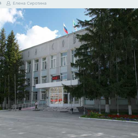
4
Елена Сиротина