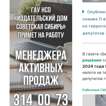
Опублик
созыва О 
на террит
депутатов 
В газете «Б
решение
с
2024 года
налога на 
депутатов г
Районные С