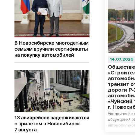
14.07.2026
Обществе
«Строите
автомоби
транзит 
дороги Р
автомоби
«Чуйский 
г. Новоси
Уведомление 
обсуждений об
автомобильной
автомобильной