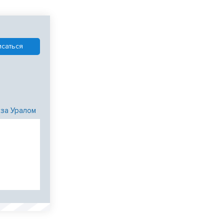
 за Уралом
и