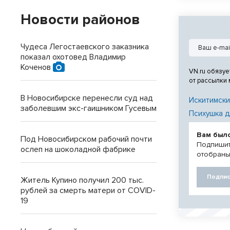
автомобильной
через р. Обь в
Новости районов
Левобережная ча
Чудеса Легостаевского заказника
показал охотовед Владимир
Коченов
VN.ru обязуе
от рассылки
В Новосибирске перенесли суд над
Искитимски
заболевшим экс-гаишником Гусевым
Психушка д
Вам был
Под Новосибирском рабочий почти
Подпишит
ослеп на шоколадной фабрике
отобраны
Подпис
Житель Купино получил 200 тыс.
рублей за смерть матери от COVID-
19