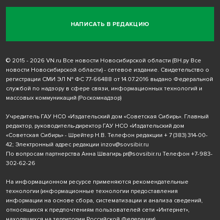
НАПИСАТЬ В РЕДАКЦИЮ
© 2015 - 2026 VN.ru Все новости Новосибирской области (ВН.ру Все
новости Новосибирской области) - сетевое издание. Свидетельство о
регистрации СМИ ЭЛ № ФС 77-66488 от 14.07.2016 выдано Федеральной
службой по надзору в сфере связи, информационных технологий и
массовых коммуникаций (Роскомнадзор)
Учредитель ГАУ НСО «Издательский дом «Советская Сибирь». Главный
редактор, руководитель-директор ГАУ НСО «Издательский дом
«Советская Сибирь» - Шрейтер Н.В. Телефон редакции
+ 7 (383) 314-00-
42
; Электронный адрес редакции
inzov@sovsibir.ru
По вопросам партнерства Анна Швагирь
pr@sovsibir.ru
Телефон
+7-983-
302-62-26
На информационном ресурсе применяются рекомендательные
технологии
(информационные технологии предоставления
информации на основе сбора, систематизации и анализа сведений,
относящихся к предпочтениям пользователей сети «Интернет»,
находящихся на территории Российской Федерации).