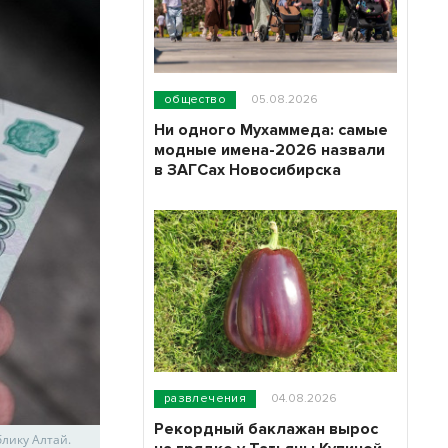
общество
05.08.2026
Ни одного Мухаммеда: самые
модные имена-2026 назвали
в ЗАГСах Новосибирска
развлечения
04.08.2026
Рекордный баклажан вырос
лику Алтай.