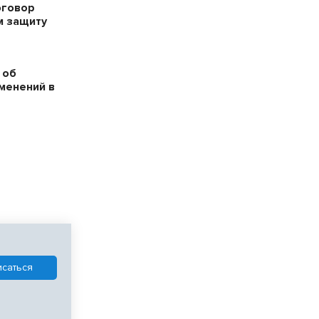
оговор
м защиту
 об
менений в