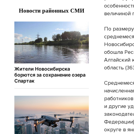
особенност
величиной 
По размер
среднемес
Новосибирск
обошла Респ
Алтайский к
область (363
Среднемеся
начисленна
работников
и другие уд
законодате
Федерации)
округе в я