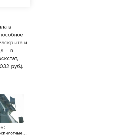
ила в
способное
Раскрыта и
а – в
скстат,
32 руб.).
ем:
еспилотные