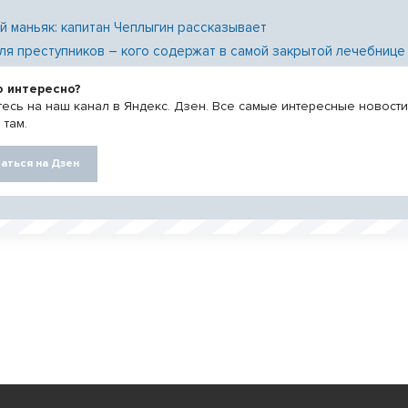
й маньяк: капитан Чеплыгин рассказывает
ля преступников – кого содержат в самой закрытой лечебнице
о интересно?
есь на наш канал в Яндекс. Дзен. Все самые интересные новост
 там.
аться на Дзен