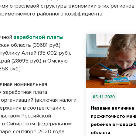
ями отраслевой структуры экономики этих регионов
применяемого районного коэффициента.
у
ячной
заработной платы
ая область (39681 руб.)
ублику Алтай (35 002 руб.),
рай (28695 руб.) и Омскую
58 руб.).
чная номинальная
я заработная плата
05.11.2020
 организаций (включая налоги
ержания в соответствии с
Названа величина
льством Российской
прожиточного мин
 в Сибирском федеральном
ребенка в Новоси
нваре-сентябре 2020 года
области