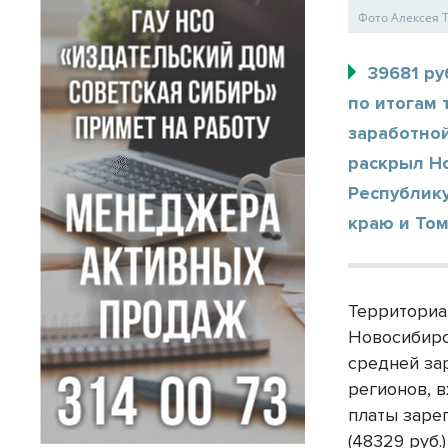
Фото Алексея
39681 ру
по итогам 
заработной
раскрыл Н
Республику
краю и Том
Территориа
Новосибирс
средней за
регионов, 
платы заре
(48329 руб.