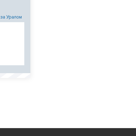
 за Уралом
и