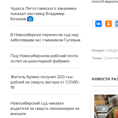
способ вернуть
при параличе 
Чудеса Легостаевского заказника
показал охотовед Владимир
Коченов
В Новосибирске перенесли суд над
заболевшим экс-гаишником Гусевым
Раздел:
ОБЩЕ
Под Новосибирском рабочий почти
Темы:
Статист
ослеп на шоколадной фабрике
Житель Купино получил 200 тыс.
НОВОСТИ РА
рублей за смерть матери от COVID-
19
Новосибирский суд наказал
водителя за смерть пенсионерки на
вокзале