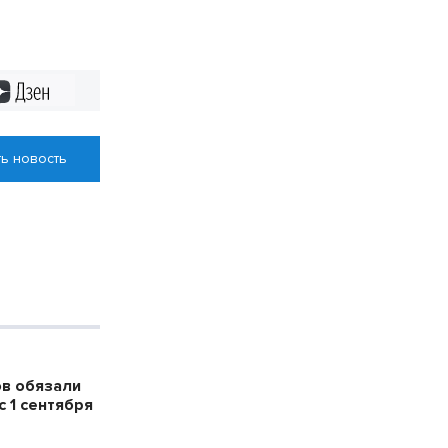
,9 млн рублей
Дзен
ь новость
в обязали
 1 сентября