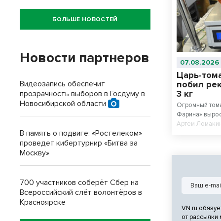
БОЛЬШЕ НОВОСТЕЙ
Новости партнеров
07.08.2026
Царь-том
Видеозапись обеспечит
побил рек
3 кг
прозрачность выборов в Госдуму в
Новосибирской области
Огромный тома
Фарина» вырос
Артем Ломакин
В память о подвиге: «Ростелеком»
проведет кибертурнир «Битва за
Москву»
700 участников соберёт Сбер на
Всероссийский слёт волонтёров в
Красноярске
VN.ru обязуе
от рассылки