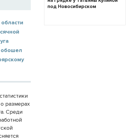
на грядке у Татьяны Купиной
под Новосибирском
 области
есячной
уга
н обошел
ноярскому
статистики
 о размерах
а. Среди
работной
тской
ясняется