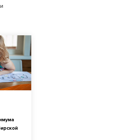
 и
имума
бирской