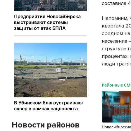
составила 4
Напомним, 
квартала 2
среднем на 
население –
структура 
процентах,
люди тратят
Районные С
Новости районов
Новосибирски