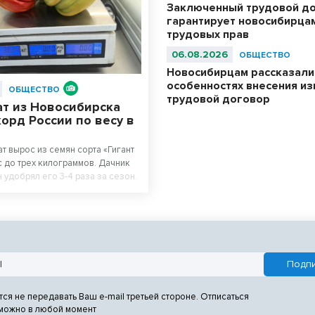
Заключенный трудовой д
гарантирует новосибирца
трудовых прав
06.08.2026
ОБЩЕСТВО
Новосибирцам рассказали
особенностях внесения из
ОБЩЕСТВО
трудовой договор
ат из Новосибирска
орд России по весу в
т вырос из семян сорта «Гигант
 до трех килограммов. Дачник
 удобрял его 3-4 раза за сезон.
тся не передавать Ваш e-mail третьей стороне. Отписаться
 можно в любой момент