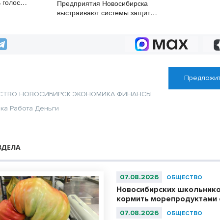
 голос
Предприятия Новосибирска
войска получат 2
гортани
выстраивают системы защиты
и места в вузах
от атак БПЛА
Предложит
СТВО
НОВОСИБИРСК
ЭКОНОМИКА
ФИНАНСЫ
ика
Работа
Деньги
ЗДЕЛА
07.08.2026
ОБЩЕСТВО
Новосибирских школьнико
кормить морепродуктами с
07.08.2026
ОБЩЕСТВО