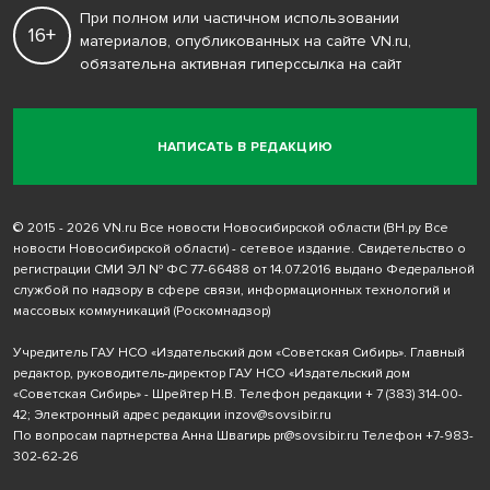
При полном или частичном использовании
16+
материалов, опубликованных на сайте VN.ru,
обязательна активная гиперссылка на сайт
НАПИСАТЬ В РЕДАКЦИЮ
© 2015 - 2026 VN.ru Все новости Новосибирской области (ВН.ру Все
новости Новосибирской области) - сетевое издание. Свидетельство о
регистрации СМИ ЭЛ № ФС 77-66488 от 14.07.2016 выдано Федеральной
службой по надзору в сфере связи, информационных технологий и
массовых коммуникаций (Роскомнадзор)
Учредитель ГАУ НСО «Издательский дом «Советская Сибирь». Главный
редактор, руководитель-директор ГАУ НСО «Издательский дом
«Советская Сибирь» - Шрейтер Н.В. Телефон редакции
+ 7 (383) 314-00-
42
; Электронный адрес редакции
inzov@sovsibir.ru
По вопросам партнерства Анна Швагирь
pr@sovsibir.ru
Телефон
+7-983-
302-62-26