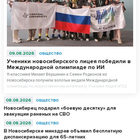
09.08.2026
ОБЩЕСТВО
Ученики новосибирского лицея победили в
Международной олимпиаде по ИИ
11-классники Михаил Вершинин и Семен Родионов из
Новосибирска получили золотые медали Международной
олимпиады по искусственному интеллекту. Ученики лицея №22
«Надежда Сибири» в составе российской сборной стали
абсолютными чемпионами соревнований.
08.08.2026
ОБЩЕСТВО
Новосибирец подарил «боевую десятку» для
эвакуации раненых на СВО
08.08.2026
ОБЩЕСТВО
В Новосибирске минздрав объявил бесплатную
диспансеризацию для 65-летних