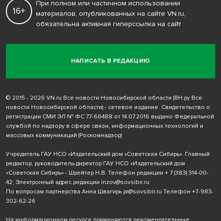
При полном или частичном использовании
16+
материалов, опубликованных на сайте VN.ru,
обязательна активная гиперссылка на сайт
НАПИСАТЬ В РЕДАКЦИЮ
© 2015 - 2026 VN.ru Все новости Новосибирской области (ВН.ру Все
новости Новосибирской области) - сетевое издание. Свидетельство о
регистрации СМИ ЭЛ № ФС 77-66488 от 14.07.2016 выдано Федеральной
службой по надзору в сфере связи, информационных технологий и
массовых коммуникаций (Роскомнадзор)
Учредитель ГАУ НСО «Издательский дом «Советская Сибирь». Главный
редактор, руководитель-директор ГАУ НСО «Издательский дом
«Советская Сибирь» - Шрейтер Н.В. Телефон редакции
+ 7 (383) 314-00-
42
; Электронный адрес редакции
inzov@sovsibir.ru
По вопросам партнерства Анна Швагирь
pr@sovsibir.ru
Телефон
+7-983-
302-62-26
На информационном ресурсе применяются рекомендательные