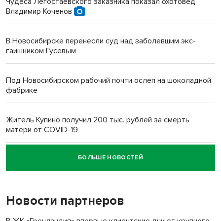
Чудеса Легостаевского заказника показал охотовед
Владимир Коченов
В Новосибирске перенесли суд над заболевшим экс-
гаишником Гусевым
Под Новосибирском рабочий почти ослеп на шоколадной
фабрике
Житель Купино получил 200 тыс. рублей за смерть
матери от COVID-19
БОЛЬШЕ НОВОСТЕЙ
Новосибирский суд наказал водителя за смерть
пенсионерки на вокзале
Новости партнеров
В ЖК «Гренландия» впервые клиентские дни от крупного