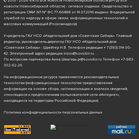
© 2015 - 2026 VN.ru Все новости Новосибирской области (ВН.ру Все
новости Новосибирской области) - сетевое издание. Свидетельство о
регистрации СМИ ЭЛ № ФС 77-66488 от 14.07.2016 выдано Федеральной
службой по надзору в сфере связи, информационных технологий и
массовых коммуникаций (Роскомнадзор)
Учредитель ГАУ НСО «Издательский дом «Советская Сибирь». Главный
редактор, руководитель-директор ГАУ НСО «Издательский дом
«Советская Сибирь» - Шрейтер Н.В. Телефон редакции
+ 7 (383) 314-00-
42
; Электронный адрес редакции
inzov@sovsibir.ru
По вопросам партнерства Анна Швагирь
pr@sovsibir.ru
Телефон
+7-983-
302-62-26
На информационном ресурсе применяются рекомендательные
технологии
(информационные технологии предоставления
информации на основе сбора, систематизации и анализа сведений,
относящихся к предпочтениям пользователей сети «Интернет»,
находящихся на территории Российской Федерации).
Политика конфиденциальности персональных данных