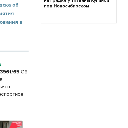
на грядке у Татьяны Купиной
дска об
под Новосибирском
иятия
ования в
о
 3961/65
Об
я
ия в
нспортное