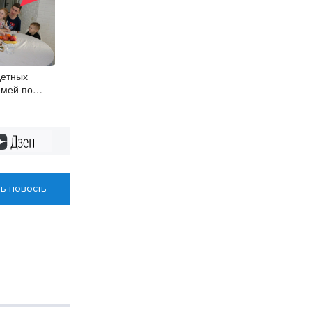
детных
емей по
чат
жилищно-
луги
Дзен
ь новость