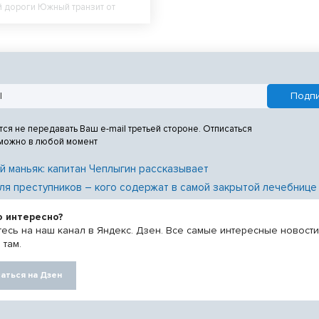
 дороги Южный транзит от
 дороги Р-254 «Иртыш» до
 дороги Р-256 «Чуйский тракт»
 г. Новосибирске».
сть этап I, этап II.
тся не передавать Ваш e-mail третьей стороне. Отписаться
 можно в любой момент
й маньяк: капитан Чеплыгин рассказывает
ля преступников – кого содержат в самой закрытой лечебнице
о интересно?
есь на наш канал в Яндекс. Дзен. Все самые интересные новост
 там.
аться на Дзен