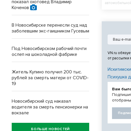
показал охотовед Владимир
автомобильной
Коченов
автомобильной
автомобильной
через р. Обь в
В Новосибирске перенесли суд над
Левобережная ча
заболевшим экс-гаишником Гусевым
Под Новосибирском рабочий почти
VN.ru обязуе
ослеп на шоколадной фабрике
от рассылки
Искитимски
Житель Купино получил 200 тыс.
Психушка д
рублей за смерть матери от COVID-
19
Вам был
Подпишит
отобраны
Новосибирский суд наказал
водителя за смерть пенсионерки на
вокзале
Подпис
БОЛЬШЕ НОВОСТЕЙ