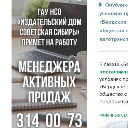
Опублик
условиях 
«Бердское
общество 
автотранс
В газете «Б
постановл
условиях п
«Бердское 
общество с
предприяти
Районные С