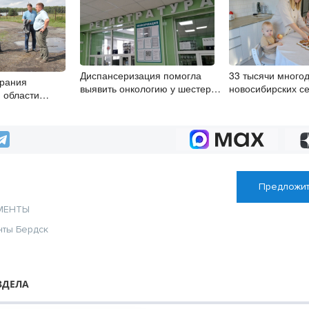
Диспансеризация помогла
33 тысячи много
брания
выявить онкологию у шестерых
новосибирских с
 области
бердчан старше 65 лет
нацпроекту полу
ровский округ
компенсации за 
коммунальные ус
Предложит
МЕНТЫ
нты Бердск
ЗДЕЛА