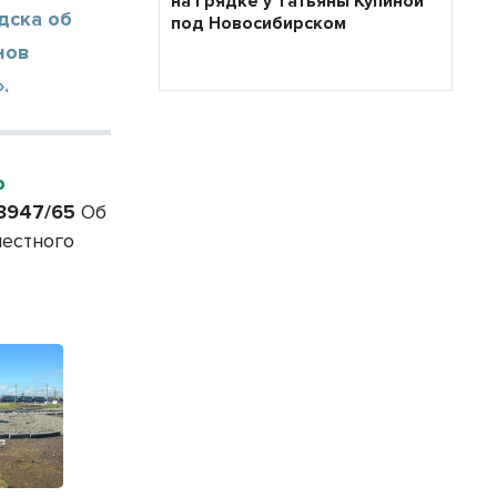
на грядке у Татьяны Купиной
дска об
под Новосибирском
нов
.
о
 3947/65
Об
местного