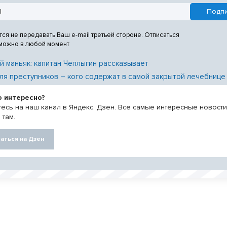
тся не передавать Ваш e-mail третьей стороне. Отписаться
 можно в любой момент
й маньяк: капитан Чеплыгин рассказывает
ля преступников – кого содержат в самой закрытой лечебнице
о интересно?
есь на наш канал в Яндекс. Дзен. Все самые интересные новост
 там.
аться на Дзен