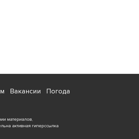
ям
Вакансии
Погода
ии материалов,
ельна активная гиперссылка