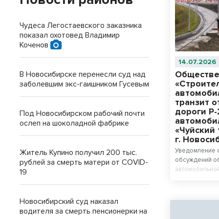
Чудеса Легостаевского заказника
показал охотовед Владимир
Коченов
14.07.2026
Обществе
В Новосибирске перенесли суд над
«Строите
заболевшим экс-гаишником Гусевым
автомоби
транзит 
дороги Р
Под Новосибирском рабочий почти
автомоби
ослеп на шоколадной фабрике
«Чуйский 
г. Новоси
Уведомление 
Житель Купино получил 200 тыс.
обсуждений об
рублей за смерть матери от COVID-
автомобильной
19
автомобильной
автомобильной
через р. Обь в
Новосибирский суд наказал
Левобережная ча
водителя за смерть пенсионерки на