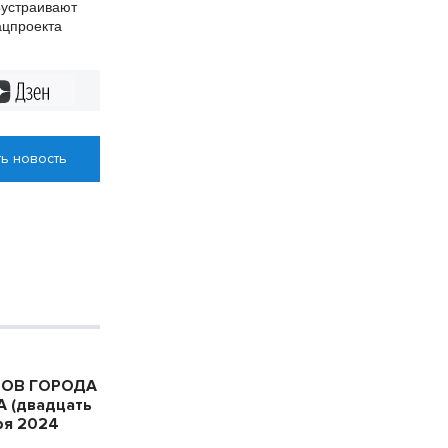
оустраивают
ацпроекта
Дзен
ь новость
ТОВ ГОРОДА
 (двадцать
ря 2024