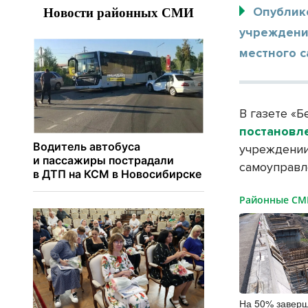
Опублик
учреждени
местного с
В газете «Б
постановл
учреждении
самоуправл
Районные С
На 50% заверш