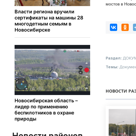
мостов в Ново
области
Раздел:
ДОКУ
Темы:
Докуме
НОВОСТИ РА
Новости районов