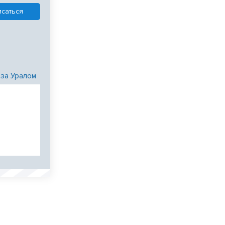
 за Уралом
и