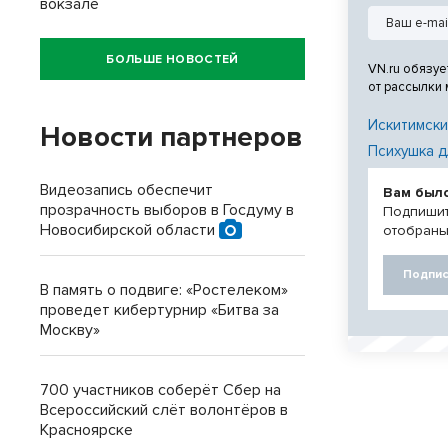
вокзале
БОЛЬШЕ НОВОСТЕЙ
VN.ru обязуе
от рассылки
Искитимски
Новости партнеров
Психушка д
Видеозапись обеспечит
Вам был
прозрачность выборов в Госдуму в
Подпишит
Новосибирской области
отобраны
Подпис
В память о подвиге: «Ростелеком»
проведет кибертурнир «Битва за
Москву»
700 участников соберёт Сбер на
Всероссийский слёт волонтёров в
Красноярске