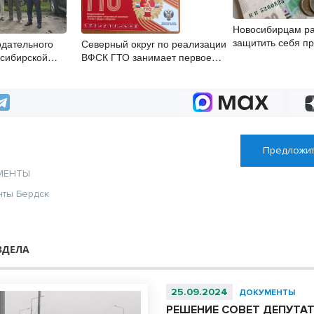
Новосибирцам ра
защитить себя п
одательного
Северный округ по реализации
переводе пенсио
сибирской
ВФСК ГТО занимает первое
накоплений
р Кушнир
место
вал хозяйства
округа
Предложит
МЕНТЫ
нты Бердск
ЗДЕЛА
25.09.2024
ДОКУМЕНТЫ
РЕШЕНИЕ СОВЕТ ДЕПУТА