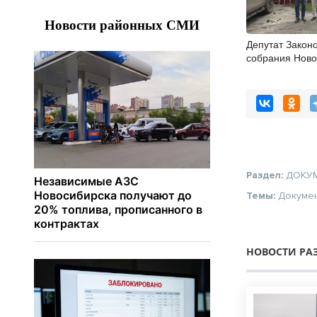
Депутат Закон
собрания Ново
области Викто
проинспектиро
Венгеровского 
Раздел:
ДОКУ
Темы:
Докуме
НОВОСТИ РА