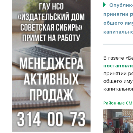
Опублик
принятии 
общего им
капитально
В газете «
постановл
принятии р
общего иму
капитально
Районные С