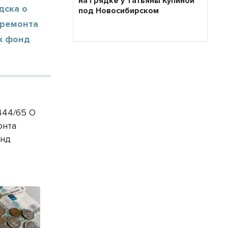
на грядке у Татьяны Купиной
дска о
под Новосибирском
 ремонта
х фонд
444/65 О
онта
онд