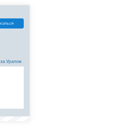
 за Уралом
и