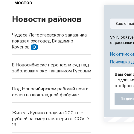
через р. Обь в
Левобережная ча
Новости районов
Чудеса Легостаевского заказника
VN.ru обязуе
показал охотовед Владимир
от рассылки
Коченов
Искитимски
Психушка д
В Новосибирске перенесли суд над
заболевшим экс-гаишником Гусевым
Вам был
Подпишит
отобраны
Под Новосибирском рабочий почти
ослеп на шоколадной фабрике
Подпис
Житель Купино получил 200 тыс.
рублей за смерть матери от COVID-
19