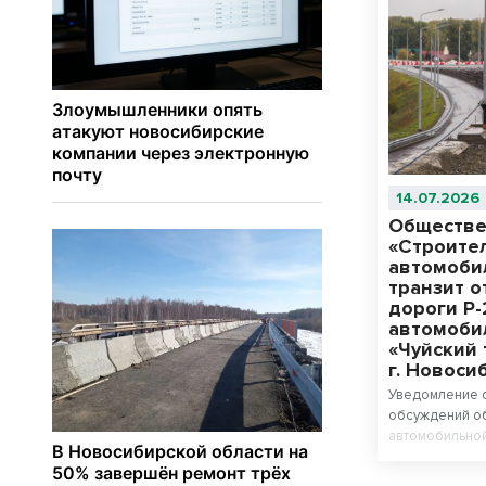
14.07.2026
Обществе
«Строите
автомоби
транзит 
дороги Р
автомоби
«Чуйский 
г. Новоси
Уведомление 
обсуждений об
автомобильной
автомобильной
автомобильной