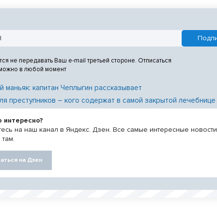
 г. Новосибирске».
сть этап I, этап II.
тся не передавать Ваш e-mail третьей стороне. Отписаться
 можно в любой момент
й маньяк: капитан Чеплыгин рассказывает
ля преступников – кого содержат в самой закрытой лечебнице
о интересно?
есь на наш канал в Яндекс. Дзен. Все самые интересные новост
 там.
аться на Дзен