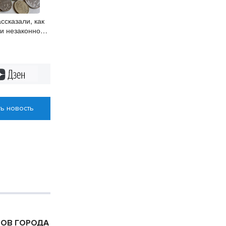
ссказали, как
ри незаконном
нных
Дзен
ь новость
ТОВ ГОРОДА