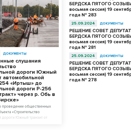
БЕРДСКА ПЯТОГО СОЗЫВА
восьмая сессия) 19 сентяб
года № 283
25.09.2024
ДОКУМЕНТЫ
РЕШЕНИЕ СОВЕТ ДЕПУТА
БЕРДСКА ПЯТОГО СОЗЫВА
восьмая сессия) 19 сентяб
года № 281
ДОКУМЕНТЫ
25.09.2024
ДОКУМЕНТЫ
нные слушания
РЕШЕНИЕ СОВЕТ ДЕПУТА
льство
БЕРДСКА ПЯТОГО СОЗЫВА
льной дороги Южный
восьмая сессия) 19 сентяб
от автомобильной
года № 278
-254 «Иртыш» до
льной дороги Р-256
тракт» через р. Обь в
бирске»
о проведении общественных
ъекта «Строительство
 дороги Южный транзит от
 дороги Р-254 «Иртыш» до
 дороги Р-256 «Чуйский тракт»