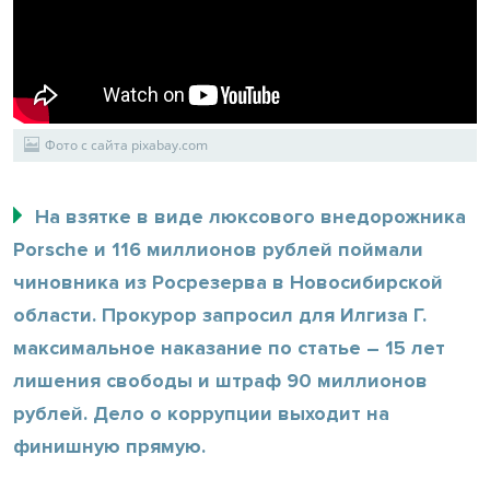
Фото с сайта pixabay.com
На взятке в виде люксового внедорожника
Porsche и 116 миллионов рублей поймали
чиновника из Росрезерва в Новосибирской
области. Прокурор запросил для Илгиза Г.
максимальное наказание по статье – 15 лет
лишения свободы и штраф 90 миллионов
рублей. Дело о коррупции выходит на
финишную прямую.