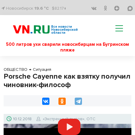
Новосибирск
19.6 °C
$82.17↑
Все новости
Новосибирской
области
500 литров ухи сварили новосибирцам на Бугринском
пляже
ОБЩЕСТВО
→
Ситуация
Porsche Cayenne как взятку получил
чиновник-философ
10.12.2018
«Экстренный вызов», ОТС