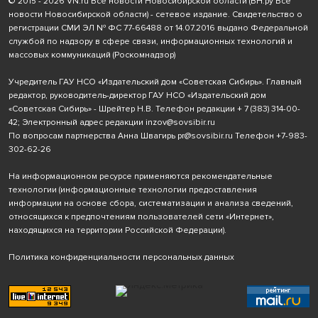
© 2015 - 2026 VN.ru Все новости Новосибирской области (ВН.ру Все
новости Новосибирской области) - сетевое издание. Свидетельство о
регистрации СМИ ЭЛ № ФС 77-66488 от 14.07.2016 выдано Федеральной
службой по надзору в сфере связи, информационных технологий и
массовых коммуникаций (Роскомнадзор)
Учредитель ГАУ НСО «Издательский дом «Советская Сибирь». Главный
редактор, руководитель-директор ГАУ НСО «Издательский дом
«Советская Сибирь» - Шрейтер Н.В. Телефон редакции
+ 7 (383) 314-00-
42
; Электронный адрес редакции
inzov@sovsibir.ru
По вопросам партнерства Анна Швагирь
pr@sovsibir.ru
Телефон
+7-983-
302-62-26
На информационном ресурсе применяются рекомендательные
технологии
(информационные технологии предоставления
информации на основе сбора, систематизации и анализа сведений,
относящихся к предпочтениям пользователей сети «Интернет»,
находящихся на территории Российской Федерации).
Политика конфиденциальности персональных данных