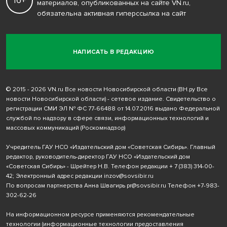
16+
материалов, опубликованных на сайте VN.ru,
обязательна активная гиперссылка на сайт
НАПИСАТЬ В РЕДАКЦИЮ
© 2015 - 2026 VN.ru Все новости Новосибирской области (ВН.ру Все
новости Новосибирской области) - сетевое издание. Свидетельство о
регистрации СМИ ЭЛ № ФС 77-66488 от 14.07.2016 выдано Федеральной
службой по надзору в сфере связи, информационных технологий и
массовых коммуникаций (Роскомнадзор)
Учредитель ГАУ НСО «Издательский дом «Советская Сибирь». Главный
редактор, руководитель-директор ГАУ НСО «Издательский дом
«Советская Сибирь» - Шрейтер Н.В. Телефон редакции
+ 7 (383) 314-00-
42
; Электронный адрес редакции
inzov@sovsibir.ru
По вопросам партнерства Анна Швагирь
pr@sovsibir.ru
Телефон
+7-983-
302-62-26
На информационном ресурсе применяются рекомендательные
технологии
(информационные технологии предоставления