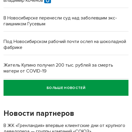
Владимир Коченов
В Новосибирске перенесли суд над заболевшим экс-
гаишником Гусевым
Под Новосибирском рабочий почти ослеп на шоколадной
фабрике
Житель Купино получил 200 тыс. рублей за смерть
матери от COVID-19
БОЛЬШЕ НОВОСТЕЙ
Новосибирский суд наказал водителя за смерть
пенсионерки на вокзале
Новости партнеров
В ЖК «Гренландия» впервые клиентские дни от крупного
девелопера — группы компаний «СОЮЗ»