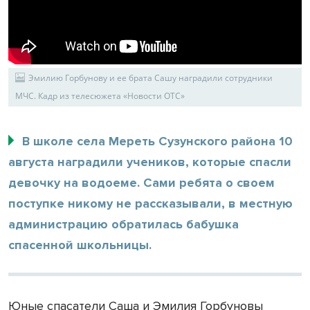
Эмилию Горбунову и ее брата Сашу наградили сотрудники
МЧС. Кадр из телесюжета «Новости ОТС»
В школе села Мереть Сузунского района 10
августа наградили учеников, которые спасли
девочку на водоеме. Сами ребята о своем
поступке никому не рассказывали, в местную
администрацию обратилась бабушка
спасенной школьницы.
Юные спасатели Саша и Эмилия Горбуновы