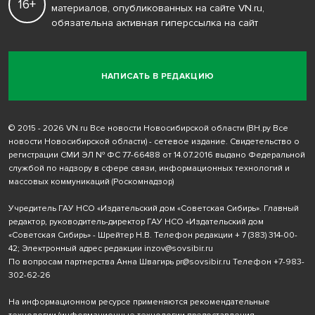
16+
материалов, опубликованных на сайте VN.ru,
обязательна активная гиперссылка на сайт
НАПИСАТЬ В РЕДАКЦИЮ
© 2015 - 2026 VN.ru Все новости Новосибирской области (ВН.ру Все
новости Новосибирской области) - сетевое издание. Свидетельство о
регистрации СМИ ЭЛ № ФС 77-66488 от 14.07.2016 выдано Федеральной
службой по надзору в сфере связи, информационных технологий и
массовых коммуникаций (Роскомнадзор)
Учредитель ГАУ НСО «Издательский дом «Советская Сибирь». Главный
редактор, руководитель-директор ГАУ НСО «Издательский дом
«Советская Сибирь» - Шрейтер Н.В. Телефон редакции
+ 7 (383) 314-00-
42
; Электронный адрес редакции
inzov@sovsibir.ru
По вопросам партнерства Анна Швагирь
pr@sovsibir.ru
Телефон
+7-983-
302-62-26
На информационном ресурсе применяются рекомендательные