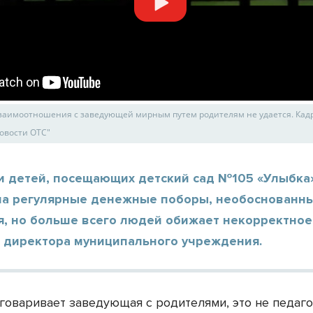
заимоотношения с заведующей мирным путем родителям не удается. Кад
овости ОТС"
и детей, посещающих детский сад №105 «Улыбка
на регулярные денежные поборы, необоснованн
я, но больше всего людей обижает некорректное
 директора муниципального учреждения.
зговаривает заведующая с родителями, это не педаг