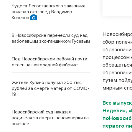
Чудеса Легостаевского заказника
показал охотовед Владимир
Коченов
Новосибирс
В Новосибирске перенесли суд над
заболевшим экс-гаишником Гусевым
сбор попеч
образовани
процессом 
Под Новосибирском рабочий почти
обращаться
ослеп на шоколадной фабрике
образовани
путем пойд
Житель Купино получил 200 тыс.
мирным спо
рублей за смерть матери от COVID-
19
Все выпуск
Недели», 
Новосибирский суд наказал
водителя за смерть пенсионерки на
поНовосиби
вокзале
первого ли