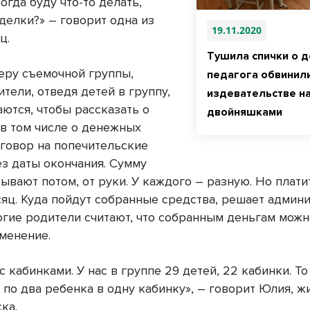
тогда буду что-то делать,
делки?» – говорит одна из
19.11.2020
ц.
Тушила спички о д
еру съемочной группы,
педагога обвинили
тели, отведя детей в группу,
издевательстве н
ются, чтобы рассказать о
двойняшками
 в том числе о денежных
оговор на попечительские
ез даты окончания. Сумму
ывают потом, от руки. У каждого – разную. Но плат
яц. Куда пойдут собранные средства, решает админ
ногие родители считают, что собранным деньгам можн
менение.
 кабинками. У нас в группе 29 детей, 22 кабинки. То
 по два ребенка в одну кабинку», – говорит Юлия, 
ка.