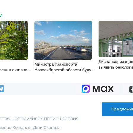
МИ
Диспансеризация
Министра транспорта
выявить онколог
ления активно
Новосибирской области будут
бердчан старше 
 в
согласовывать в Москве
 области
Предложит
СТВО
НОВОСИБИРСК
ПРОИСШЕСТВИЯ
вание
Конфликт
Дети
Скандал