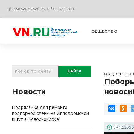
Новосибирск
22.8 °C
$80.93↓
Все новости
ОБЩЕСТВО
Новосибирской
области
НАЙТИ
ОБЩЕСТВО
→
Поборы
Новости
новоси
Подрядчика для ремонта
подпорной стены на Ипподромской
ищут в Новосибирске
24.12.202