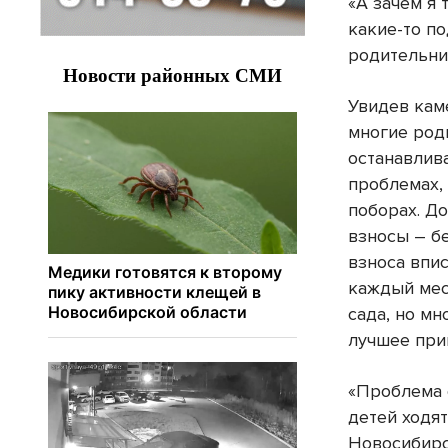
«А зачем я 
какие-то по
родительни
Увидев кам
многие роди
останавлива
проблемах,
поборах. Д
взносы – б
взноса впис
каждый мес
сада, но м
лучшее при
«Проблема с
детей ходят
Новосибирс