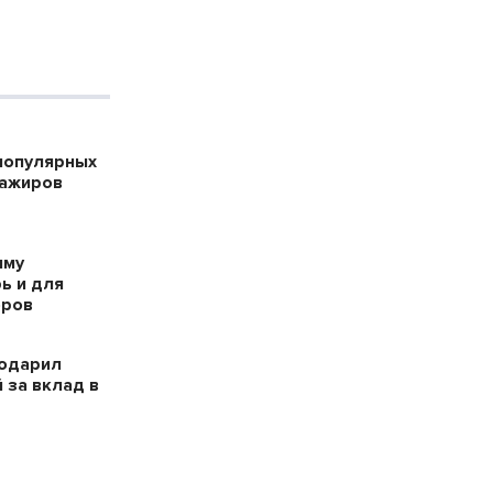
популярных
сажиров
мму
ь и для
оров
годарил
 за вклад в