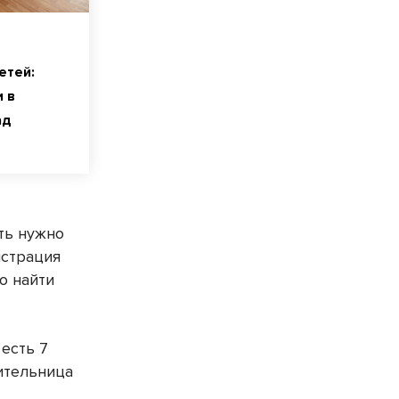
етей:
 в
ад
ить нужно
истрация
о найти
 есть 7
жительница