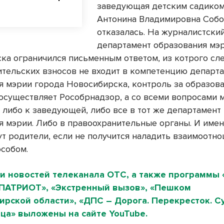
заведующая детским садико
Антонина Владимировна Соб
отказалась. На журналистски
департамент образования мэ
ка ограничился письменным ответом, из котрого сле
ительских взносов не входит в компетенцию департ
я мэрии города Новосибирска, контроль за образов
осуществляет Рособрнадзор, а со всеми вопросами 
 либо к заведующей, либо все в тот же департамент
я мэрии. Либо в правоохранительные органы. И имен
ут родители, если не получится наладить взаимоотн
собом.
и новостей телеканала ОТС, а также программы 
«ПАТРИОТ», «Экстренный вызов», «Пешком
рской области», «ДПС – Дорога. Перекресток. Су
ца» выложены на сайте YouTube.