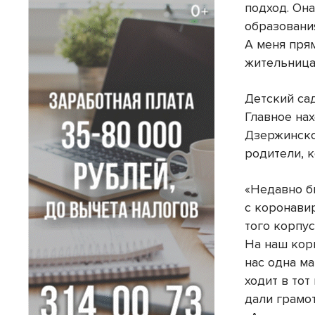
подход. Она
образовани
А меня пря
жительница
Детский са
Главное на
Дзержинско
родители, к
«Недавно б
с коронави
того корпус
На наш корп
нас одна ма
ходит в тот
дали грамот