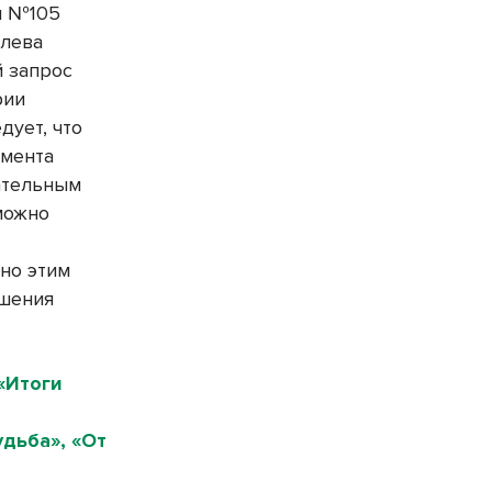
м №105
олева
й запрос
рии
дует, что
амента
ательным
можно
но этим
ошения
«Итоги
дьба», «От