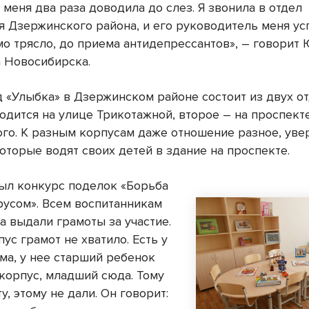
 меня два раза доводила до слез. Я звонила в отдел
я Дзержинского района, и его руководитель меня ус
мо трясло, до приема антидепрессантов», – говорит 
 Новосибирска.
д «Улыбка» в Дзержинском районе состоит из двух о
ходится на улице Трикотажной, второе – на проспект
го. К разным корпусам даже отношение разное, ув
оторые водят своих детей в здание на проспекте.
ыл конкурс поделок «Борьба
русом». Всем воспитанникам
а выдали грамоты за участие.
ус грамот не хватило. Есть у
ма, у нее старший ребенок
 корпус, младший сюда. Тому
у, этому не дали. Он говорит: