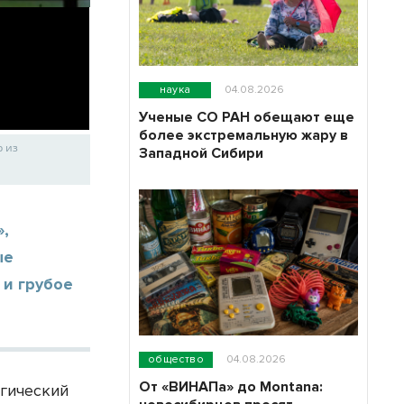
наука
04.08.2026
Ученые СО РАН обещают еще
более экстремальную жару в
р из
Западной Сибири
»,
ые
 и грубое
общество
04.08.2026
От «ВИНАПа» до Montana:
огический