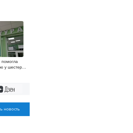
 помогла
ию у шестерых
65 лет
Дзен
ь новость