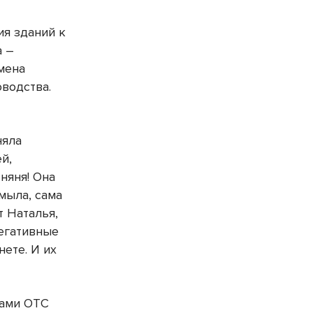
ия зданий к
а –
мена
оводства.
няла
й,
 няня! Она
мыла, сама
т Наталья,
егативные
нете. И их
тами ОТС