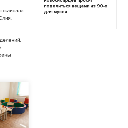
новосибирцев просят
поделиться вещами из 90-х
покаивала.
для музея
Юлия,
тделений.
е
ерены