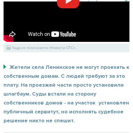
Кадр из телесюжета «Новости ОТС».
Жители села Ленинское не могут проехать к
собственным домам. С людей требуют за это
плату. На проезжей части просто установили
шлагбаум. Суды встали на сторону
собственников домов - на участок установлен
публичный сервитут, но исполнять судебное
решение никто не спешит.