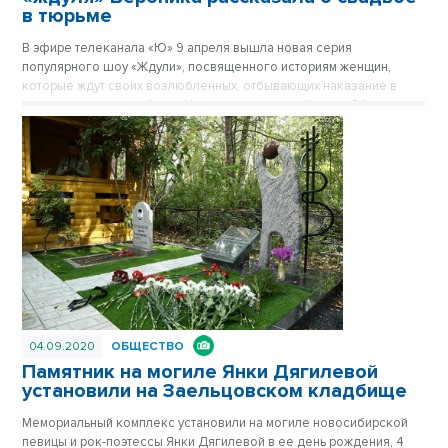
в тюрьме
В эфире телеканала «Ю» 9 апреля вышла новая серия
популярного шоу «Ждули», посвященного историям женщин,
которые ждут своих возлюбленных, отбывающих наказание в
местах лишения свободы. На этот раз героиней стала 24-летняя
жительница Новосибирска Вероника Свирюкова, которая
оказалась перед сложным выбором: связать свою жизнь с
заключенным Дмитрием Лыткиным или прислушаться к мнению
близких. Отсутствие поддержки со стороны родных и друзей,
кажется, не остановило девушку, но реальность оказалась
суровее ожиданий.
04.09.2020
ОБЩЕСТВО
Памятник на могиле Янки Дягилевой
установили на Заельцовском кладбище
Мемориальный комплекс установили на могиле новосибирской
певицы и рок-поэтессы Янки Дягилевой в ее день рождения, 4