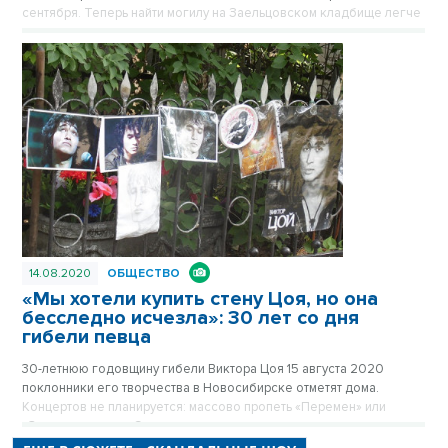
сентября. Теперь найти могилу на Заельцовском кладбище легче
- от аллеи виден указатель.
14.08.2020
ОБЩЕСТВО
«Мы хотели купить стену Цоя, но она
бесследно исчезла»: 30 лет со дня
гибели певца
30-летнюю годовщину гибели Виктора Цоя 15 августа 2020
поклонники его творчества в Новосибирске отметят дома.
Концертов не планируется: массово пропеть «Перемен» или
«Звезду по имени Солнце» в этом году не даст коронавирус.
Некуда и прийти помолчать. Подвалов и стен с надписями «Цой