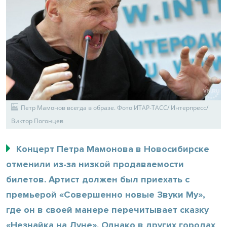
Петр Мамонов всегда в образе. Фото ИТАР-ТАСС/ Интерпресс/
Виктор Погонцев
Концерт Петра Мамонова в Новосибирске
отменили из-за низкой продаваемости
билетов. Артист должен был приехать с
премьерой «Совершенно новые Звуки Му»,
где он в своей манере перечитывает сказку
«Незнайка на Луне». Однако в других городах