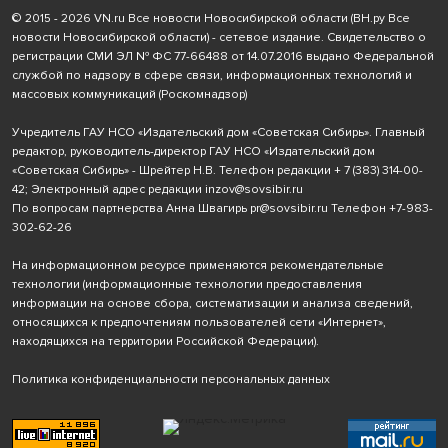
© 2015 - 2026 VN.ru Все новости Новосибирской области (ВН.ру Все
новости Новосибирской области) - сетевое издание. Свидетельство о
регистрации СМИ ЭЛ № ФС 77-66488 от 14.07.2016 выдано Федеральной
службой по надзору в сфере связи, информационных технологий и
массовых коммуникаций (Роскомнадзор)
Учредитель ГАУ НСО «Издательский дом «Советская Сибирь». Главный
редактор, руководитель-директор ГАУ НСО «Издательский дом
«Советская Сибирь» - Шрейтер Н.В. Телефон редакции
+ 7 (383) 314-00-
42
; Электронный адрес редакции
inzov@sovsibir.ru
По вопросам партнерства Анна Швагирь
pr@sovsibir.ru
Телефон
+7-983-
302-62-26
На информационном ресурсе применяются рекомендательные
технологии
(информационные технологии предоставления
информации на основе сбора, систематизации и анализа сведений,
относящихся к предпочтениям пользователей сети «Интернет»,
находящихся на территории Российской Федерации).
Политика конфиденциальности персональных данных