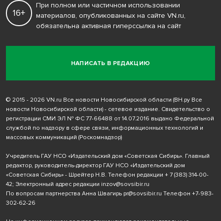
При полном или частичном использовании
16+
материалов, опубликованных на сайте VN.ru,
обязательна активная гиперссылка на сайт
НАПИСАТЬ В РЕДАКЦИЮ
© 2015 - 2026 VN.ru Все новости Новосибирской области (ВН.ру Все
новости Новосибирской области) - сетевое издание. Свидетельство о
регистрации СМИ ЭЛ № ФС 77-66488 от 14.07.2016 выдано Федеральной
службой по надзору в сфере связи, информационных технологий и
массовых коммуникаций (Роскомнадзор)
Учредитель ГАУ НСО «Издательский дом «Советская Сибирь». Главный
редактор, руководитель-директор ГАУ НСО «Издательский дом
«Советская Сибирь» - Шрейтер Н.В. Телефон редакции
+ 7 (383) 314-00-
42
; Электронный адрес редакции
inzov@sovsibir.ru
По вопросам партнерства Анна Швагирь
pr@sovsibir.ru
Телефон
+7-983-
302-62-26