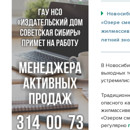
Новосиб
«Озере см
жилмассив
летний зно
В Новосиби
выходных т
устремилис
Традиционн
опасного к
жилмассиве
«Озером сме
регулярно