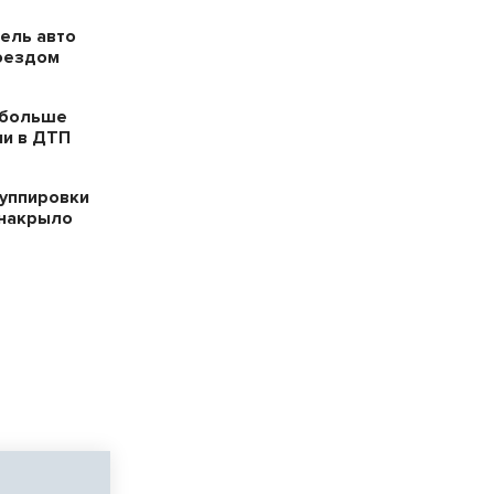
ель авто
поездом
 больше
ли в ДТП
уппировки
накрыло