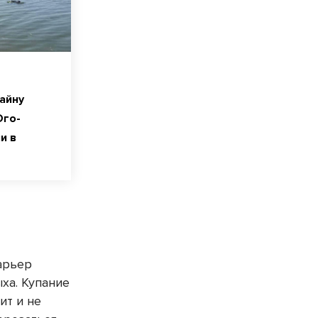
тайну
Юго-
и в
арьер
ха. Купание
ит и не