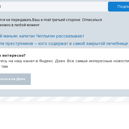
тся не передавать Ваш e-mail третьей стороне. Отписаться
 можно в любой момент
й маньяк: капитан Чеплыгин рассказывает
ля преступников – кого содержат в самой закрытой лечебнице
о интересно?
есь на наш канал в Яндекс. Дзен. Все самые интересные новост
 там.
аться на Дзен