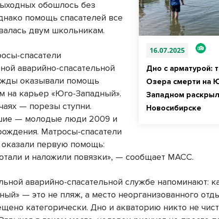
ыходных обошлось без
однако помощь спасателей все
валась двум школьникам.
16.07.2025
росы-спасатели
ной аварийно-спасательной
Дно с арматурой: 
ажды оказывали помощь
Озера смерти на 
 на карьер «Юго-Западный».
Западном раскрыл
чаях — порезы ступни.
Новосибирске
шие — молодые люди 2009 и
 рождения. Матросы-спасатели
 оказали первую помощь:
отали и наложили повязки», — сообщает МАСС.
льной аварийно-спасательной службе напоминают: к
ный» — это не пляж, а место неорганизованного отды
щено категорически. Дно и акваторию никто не чист