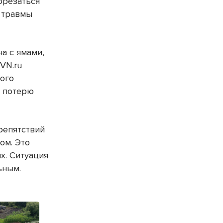
орезаться
е травмы
а с ямами,
VN.ru
ного
и потерю
репятствий
ом. Это
х. Ситуация
ьным.