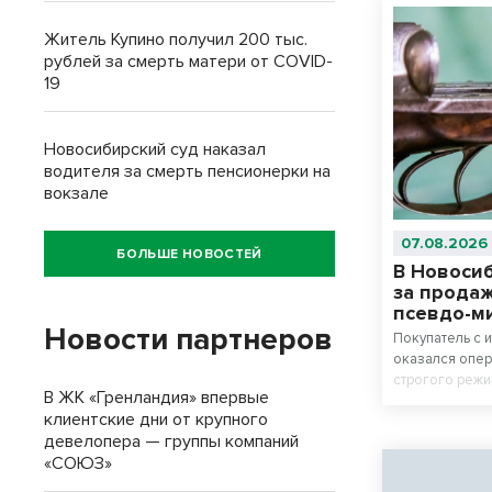
Житель Купино получил 200 тыс.
рублей за смерть матери от COVID-
19
Новосибирский суд наказал
водителя за смерть пенсионерки на
вокзале
07.08.2026
БОЛЬШЕ НОВОСТЕЙ
В Новоси
за прода
псевдо-м
Новости партнеров
Покупатель с
оказался опер
строгого режи
В ЖК «Гренландия» впервые
приговор.
клиентские дни от крупного
девелопера — группы компаний
«СОЮЗ»