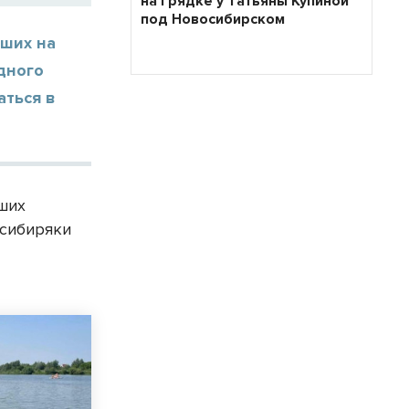
на грядке у Татьяны Купиной
под Новосибирском
вших на
дного
аться в
вших
 сибиряки