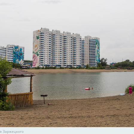
я Заржецкого