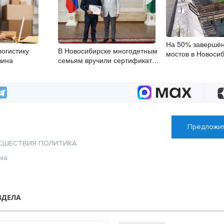
На 50% завершён
логистику
В Новосибирске многодетным
мостов в Новоси
зина
семьям вручили сертификаты
области
на покупку автомобилей
Предложит
СШЕСТВИЯ
ПОЛИТИКА
ма
ЗДЕЛА