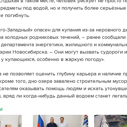
Отдыхая в таком месте, человек рискует не просто п
предметы под водой, но и получить более серьёзны
е погибнуть.
го-Западный» опасен для купания из-за неровного дн
-за холодных родниковых течений, – ранее сообщали 
 департамента энергетики, жилищного и коммуналь
мэрии Новосибирска. – Они могут вызвать судороги 
 у купающихся, особенно в жаркую погоду».
а не позволяет оценить глубину карьера и наличие п
 кроме того, дно озера завалено строительным мусор
сателям оказывать помощь людям и искать утонувши
я, вряд ли когда-нибудь данный водоем станет легал
МИ