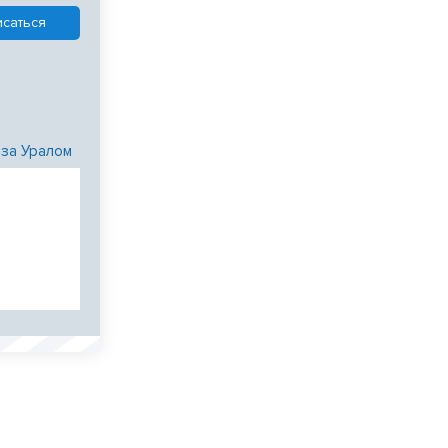
 за Уралом
и