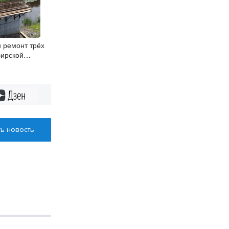
 ремонт трёх
бирской
Дзен
ь новость