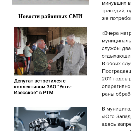
минувших в
трагедий, 
же потребо
«Вчера мат
муниципаль
службы дв
отдыхающим
В обоих слу
Пострадав
2011 годов
оперативно
раны обраб
В муниципа
«Юго-Запад
здесь запре