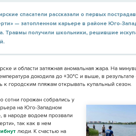
ирские спасатели рассказали о первых пострада
ерти» — затопленном карьере в районе Юго-Запа
а. Травмы получили школьники, решившие искуп
й.
рске и области затяжная аномальная жара. На мину
емпература доходила до +30°С и выше, в результате
ь к городским пляжам открывать купальный сезон.
о сотни горожан собрались у
арьера на Юго-Западном
, в народе водоем прозвали
рти», так как в нем
гибнут
люди. К счастью на