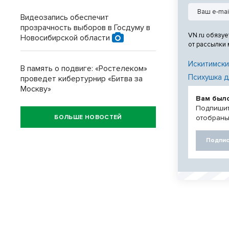
Видеозапись обеспечит
прозрачность выборов в Госдуму в
VN.ru обязуе
Новосибирской области
от рассылки
Искитимски
В память о подвиге: «Ростелеком»
Психушка д
проведет кибертурнир «Битва за
Москву»
Вам был
Подпишит
БОЛЬШЕ НОВОСТЕЙ
отобраны
Подпис