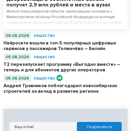
получат 2,9 млн рублей и места в вузах
Жители Новосибирской области, заключившие контракты с
Министерством обороны Российской Федерации на военную
службу в зоне проведения СВО до 31 августа 2026 года, получат
повышенные единовременные выплаты. Для всесторонней
поддержки бойцов и ветеранов в регионе создана действенная
06.08.2026
ОБЩЕСТВО
система мер. Так, добровольцы в беспилотные войска, желающие
Нейросети вошли в топ-5 популярных цифровых
поступить в колледжи и вузы, но набравшим ниже проходных
сервисов у пассажиров Толмачёво – Билайн
баллов, получают право на приоритетное зачисление в вузы и
колледжи на безвозмездной основе.
05.08.2026
ОБЩЕСТВО
Т2 перезапускает программу «Выгодно вместе» –
теперь и для абонентов других операторов
05.08.2026
ОБЩЕСТВО
Андрей Травников поблагодарил новосибирских
строителей за вклад в развитие региона