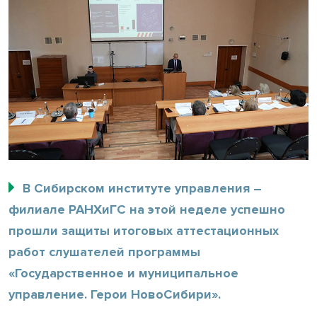
В Сибирском институте управления –
филиале РАНХиГС на этой неделе успешно
прошли защиты итоговых аттестационных
работ слушателей программы
«Государственное и муниципальное
управление. Герои НовоСибири».