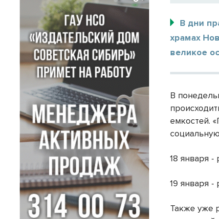
В дни пр
храмах Но
великое о
В понедельн
происходит
емкостей. 
социальную
18 января -
19 января -
Также уже 