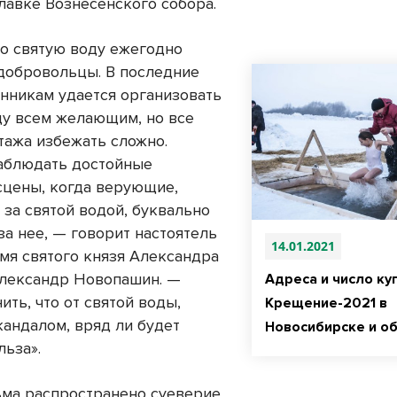
лавке Вознесенского собора.
то святую воду ежегодно
добровольцы. В последние
нникам удается организовать
ду всем желающим, но все
тажа избежать сложно.
аблюдать достойные
сцены, когда верующие,
за святой водой, буквально
за нее, — говорит настоятель
14.01.2021
имя святого князя Александра
лександр Новопашин. —
Адреса и число ку
ть, что от святой воды,
Крещение-2021 в
кандалом, вряд ли будет
Новосибирске и о
льза».
сьма распространено суеверие,