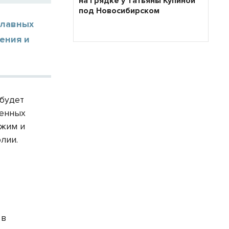
на грядке у Татьяны Купиной
под Новосибирском
славных
ения и
 будет
ленных
ежим и
лии.
 в