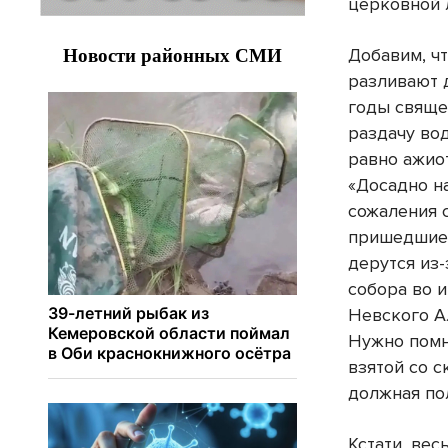
церковной 
Добавим, ч
разливают 
годы свяще
раздачу во
равно ажио
«Досадно н
сожаления 
пришедшие 
дерутся из-
собора во 
Невского А
Нужно помни
взятой со с
должная по
Кстати, ве