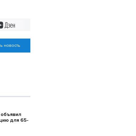
Дзен
ь новость
 объявил
цию для 65-