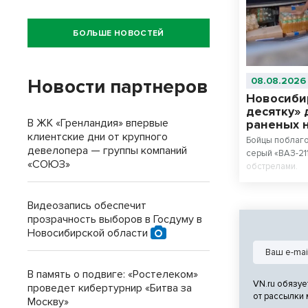
БОЛЬШЕ НОВОСТЕЙ
Новости партнеров
08.08.2026
Новосиби
десятку» 
В ЖК «Гренландия» впервые
раненых 
клиентские дни от крупного
Бойцы поблаг
девелопера — группы компаний
серый «ВАЗ-21
«СОЮЗ»
обстрелами.
Видеозапись обеспечит
прозрачность выборов в Госдуму в
Новосибирской области
В память о подвиге: «Ростелеком»
VN.ru обязуе
проведет кибертурнир «Битва за
от рассылки
Москву»