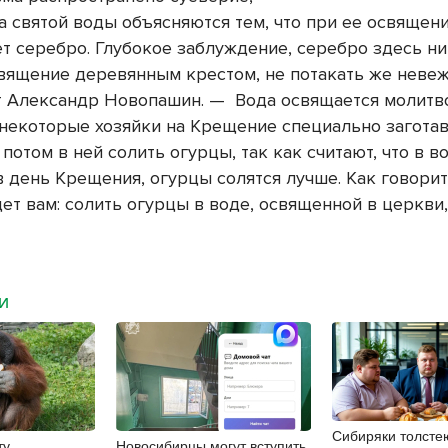
а святой воды объясняются тем, что при ее освящен
т серебро. Глубокое заблуждение, серебро здесь ни 
вящение деревянным крестом, не потакать же невеж
 Александр Новопашин. — Вода освящается молитво
 некоторые хозяйки на Крещение специально загота
 потом в ней солить огурцы, так как считают, что в в
 день Крещения, огурцы солятся лучше. Как говорит
ет вам: солить огурцы в воде, освященной в церкви,
МИ
Сибиряки толсте
ту
Новосибирцы могут вступить