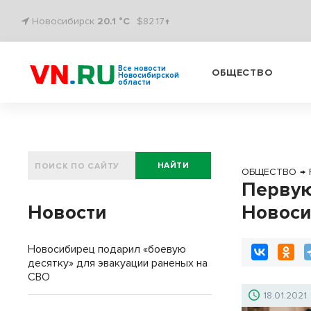
Новосибирск
20.1 °C
$82.17↑
Все новости
ОБЩЕСТВО
Новосибирской
области
НАЙТИ
ОБЩЕСТВО
→
Первую
Новости
Новоси
Новосибирец подарил «боевую
десятку» для эвакуации раненых на
СВО
18.01.2021