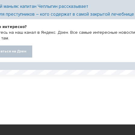
й маньяк: капитан Чеплыгин рассказывает
ля преступников – кого содержат в самой закрытой лечебнице
о интересно?
есь на наш канал в Яндекс. Дзен. Все самые интересные новост
 там.
аться на Дзен