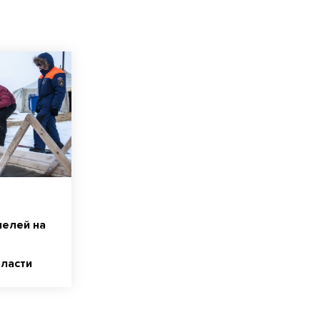
пелей на
бласти