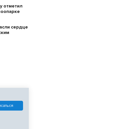
у отметил
зоопарке
пасли сердце
ским