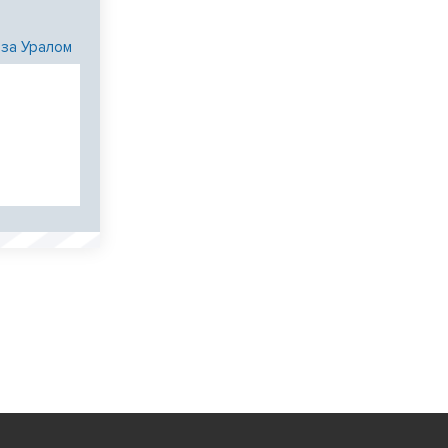
 за Уралом
и