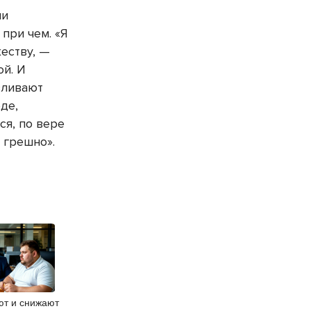
ии
при чем. «Я
еству, —
й. И
вливают
оде,
ся, по вере
 грешно».
ют и снижают