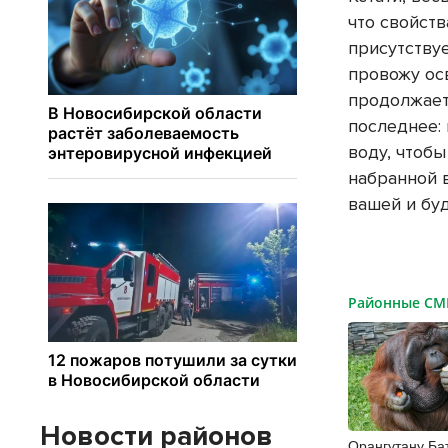
что свойств
присутствуе
провожу ос
продолжает
последнее:
воду, чтобы
набранной в
вашей и буд
Районные С
Новости районов
Орангутану Ба