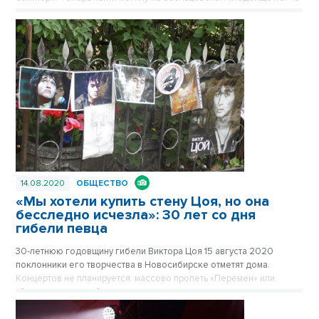
- от аллеи виден указатель.
14.08.2020
ОБЩЕСТВО
«Мы хотели купить стену Цоя, но она
бесследно исчезла»: 30 лет со дня
гибели певца
30-летнюю годовщину гибели Виктора Цоя 15 августа 2020
поклонники его творчества в Новосибирске отметят дома.
Концертов не планируется: массово пропеть «Перемен» или
«Звезду по имени Солнце» в этом году не даст коронавирус.
Некуда и прийти помолчать. Подвалов и стен с надписями «Цой
жив» в столице Сибири сейчас не найти. А ведь певец трижды