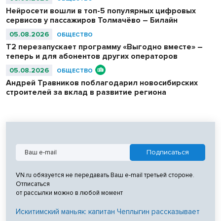
система мер. Так, добровольцы в беспилотные войска, желающие
Нейросети вошли в топ-5 популярных цифровых
поступить в колледжи и вузы, но набравшим ниже проходных
сервисов у пассажиров Толмачёво – Билайн
баллов, получают право на приоритетное зачисление в вузы и
колледжи на безвозмездной основе.
05.08.2026
ОБЩЕСТВО
Т2 перезапускает программу «Выгодно вместе» –
теперь и для абонентов других операторов
05.08.2026
ОБЩЕСТВО
Андрей Травников поблагодарил новосибирских
строителей за вклад в развитие региона
VN.ru обязуется не передавать Ваш e-mail третьей стороне.
Отписаться
от рассылки можно в любой момент
Искитимский маньяк: капитан Чеплыгин рассказывает