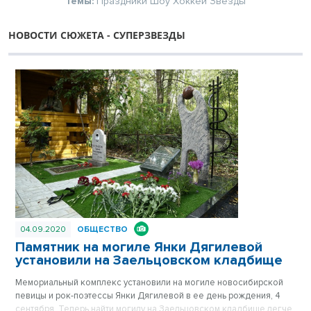
Темы:
Праздники
Шоу
Хоккей
Звезды
НОВОСТИ СЮЖЕТА - СУПЕРЗВЕЗДЫ
04.09.2020
ОБЩЕСТВО
Памятник на могиле Янки Дягилевой
установили на Заельцовском кладбище
Мемориальный комплекс установили на могиле новосибирской
певицы и рок-поэтессы Янки Дягилевой в ее день рождения, 4
сентября. Теперь найти могилу на Заельцовском кладбище легче