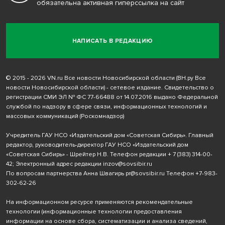
обязательна активная гиперссылка на сайт
НАПИСАТЬ В РЕДАКЦИЮ
© 2015 - 2026 VN.ru Все новости Новосибирской области (ВН.ру Все
новости Новосибирской области) - сетевое издание. Свидетельство о
регистрации СМИ ЭЛ № ФС 77-66488 от 14.07.2016 выдано Федеральной
службой по надзору в сфере связи, информационных технологий и
массовых коммуникаций (Роскомнадзор)
Учредитель ГАУ НСО «Издательский дом «Советская Сибирь». Главный
редактор, руководитель-директор ГАУ НСО «Издательский дом
«Советская Сибирь» - Шрейтер Н.В. Телефон редакции
+ 7 (383) 314-00-
42
; Электронный адрес редакции
inzov@sovsibir.ru
По вопросам партнерства Анна Швагирь
pr@sovsibir.ru
Телефон
+7-983-
302-62-26
На информационном ресурсе применяются рекомендательные
технологии
(информационные технологии предоставления
информации на основе сбора, систематизации и анализа сведений,