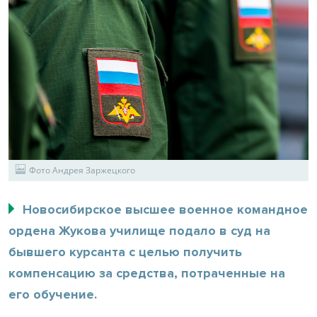
Фото Андрея Заржецкого
Новосибирское высшее военное командное
ордена Жукова училище подало в суд на
бывшего курсанта с целью получить
компенсацию за средства, потраченные на
его обучение.