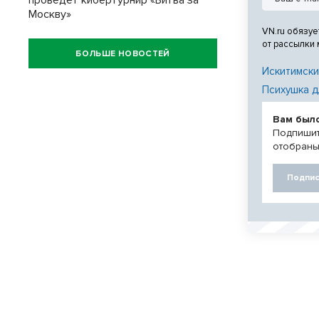
проведет кибертурнир «Битва за
Москву»
VN.ru обязуе
от рассылки
БОЛЬШЕ НОВОСТЕЙ
Искитимски
Психушка д
Вам был
Подпишит
отобраны
Подпис