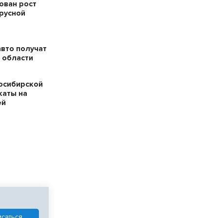
ован рост
русной
авто получат
 области
осибирской
каты на
ей