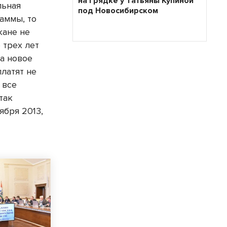
на грядке у Татьяны Купиной
льная
под Новосибирском
аммы, то
жане не
 трех лет
на новое
платят не
 все
так
ября 2013,