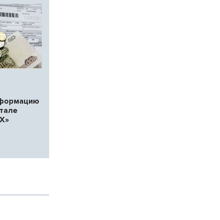
нформацию
ртале
Х»