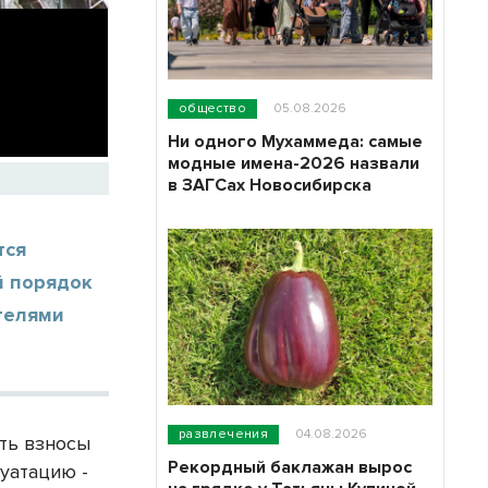
общество
05.08.2026
Ни одного Мухаммеда: самые
модные имена-2026 назвали
в ЗАГСах Новосибирска
тся
й порядок
телями
развлечения
04.08.2026
ить взносы
Рекордный баклажан вырос
луатацию -