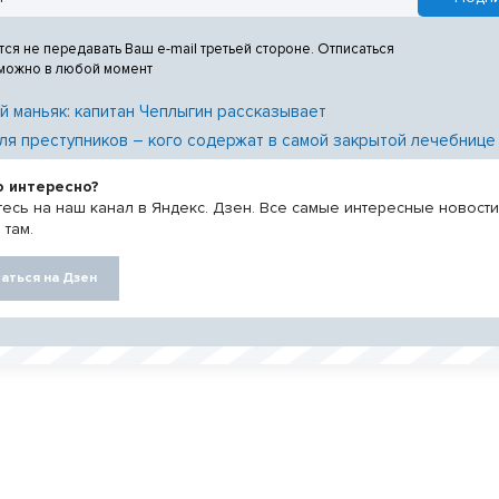
тся не передавать Ваш e-mail третьей стороне. Отписаться
 можно в любой момент
й маньяк: капитан Чеплыгин рассказывает
ля преступников – кого содержат в самой закрытой лечебнице
о интересно?
есь на наш канал в Яндекс. Дзен. Все самые интересные новост
 там.
аться на Дзен