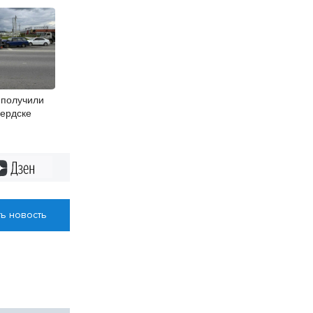
 получили
Бердске
Дзен
ь новость