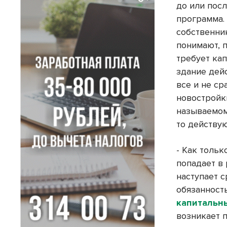
до или пос
программа.
собственни
понимают, 
требует кап
здание дейс
все и не ср
новостройки
называемом
то действую
- Как толь
попадает в
наступает с
обязанност
капитальн
возникает 