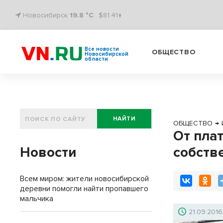
Новосибирск
19.8 °C
$81.41↑
Все новости
ОБЩЕСТВО
Новосибирской
области
НАЙТИ
ОБЩЕСТВО
→
От пла
Новости
собств
Всем миром: жители новосибирской
деревни помогли найти пропавшего
мальчика
21.09.2016