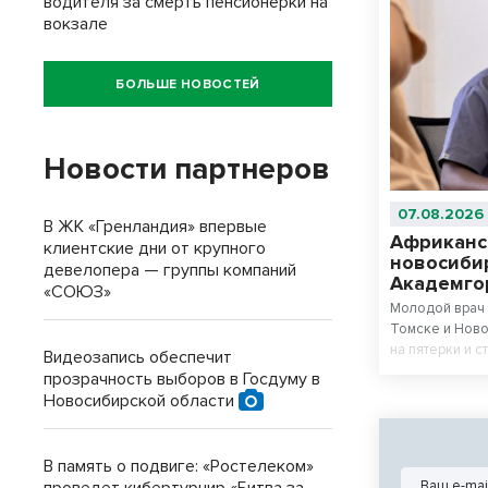
водителя за смерть пенсионерки на
вокзале
БОЛЬШЕ НОВОСТЕЙ
Новости партнеров
07.08.2026
В ЖК «Гренландия» впервые
Африканс
клиентские дни от крупного
новосиби
девелопера — группы компаний
Академго
«СОЮЗ»
Молодой врач 
Томске и Ново
на пятерки и с
Видеозапись обеспечит
прозрачность выборов в Госдуму в
Новосибирской области
В память о подвиге: «Ростелеком»