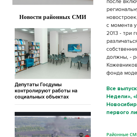
после вклю
региональн
новостроек
с момента у
2013 - три 
различаться
собственник
должны, - р
Кожевников
фонда моде
Все выпуск
Недели», 
Новосибирс
первого ли
Районные С