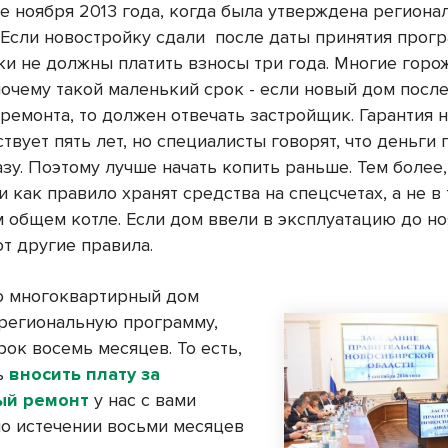
ле ноября 2013 года, когда была утверждена региона
 Если новостройку сдали
после даты принятия прогр
ки не должны платить взносы три года. Многие горо
почему такой маленький срок - если новый дом после
ремонта, то должен отвечать застройщик. Гарантия 
твует пять лет, но специалисты говорят, что деньги 
азу. Поэтому лучше начать копить раньше. Тем более,
 как правило хранят средства на спецсчетах, а не в 
 общем котле. Если дом ввели в эксплуатацию до но
т другие правила.
ко многоквартирный дом
 региональную программу,
рок восемь месяцев. То есть,
ь
вносить плату за
ый ремонт
у нас с вами
по истечении восьми месяцев