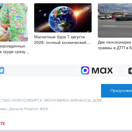
Магнитные бури 7 августа
Две пенсионерки
2026: полный космический
ворожденных
травмы в ДТП в 
штиль
к груди сразу
ия
Предложит
СТВО
НОВОСИБИРСК
ЭКОНОМИКА
ФИНАНСЫ
ДОМ
тивы
Деньги
Ремонт
ЖКХ
ТЕ