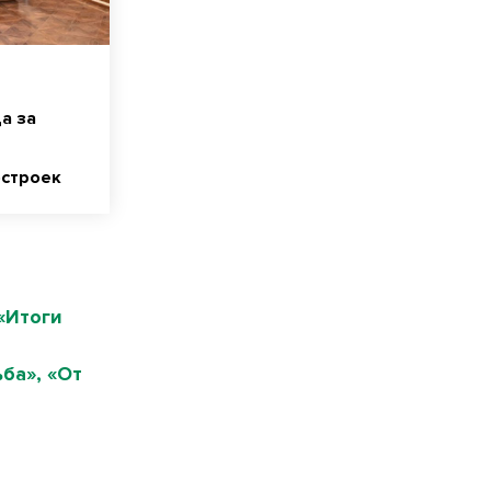
а за
остроек
«Итоги
ба», «От