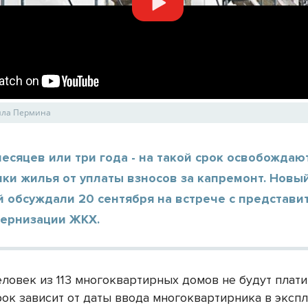
ила Пермина
есяцев или три года - на такой срок освобождаю
ки жилья от уплаты взносов за капремонт. Новы
 обсуждали 20 сентября на встрече с представи
ернизации ЖКХ.
еловек из 113 многоквартирных домов не будут плат
рок зависит от даты ввода многоквартирника в эксп